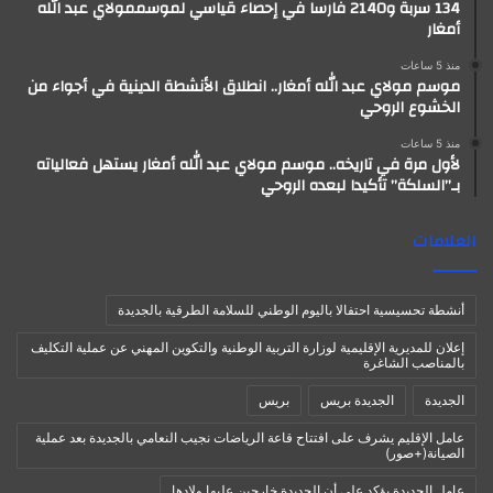
134 سربة و2140 فارسا في إحصاء قياسي لموسممولاي عبد الله
أمغار
منذ 5 ساعات
موسم مولاي عبد الله أمغار.. انطلاق الأنشطة الدينية في أجواء من
الخشوع الروحي
منذ 5 ساعات
لأول مرة في تاريخه.. موسم مولاي عبد الله أمغار يستهل فعالياته
بـ”السلكة” تأكيدا لبعده الروحي
العلامات
أنشطة تحسيسية احتفالا باليوم الوطني للسلامة الطرقية بالجديدة
إعلان للمديرية الإقليمية لوزارة التربية الوطنية والتكوين المهني عن عملية التكليف
بالمناصب الشاغرة
الجديدة
الجديدة بريس
بريس
عامل الإقليم يشرف على افتتاح قاعة الرياضات نجيب النعامي بالجديدة بعد عملية
الصيانة(+صور)
عامل الجديدة يؤكد على أن الجديدة خارجين عليها ولادها