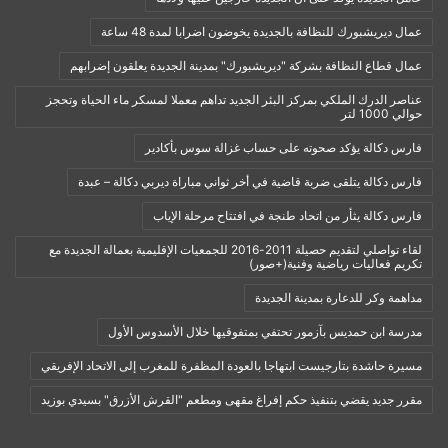
عمال ديريشبورك للنظافة بالجديدة يخوضون اضرابا لمدة 48 ساعة
عمال قطاع النظافة بشركة "ديريشبورك" بمدينة الجديدة يعلقون إضرابهم
عناصر الدرك الملكي بمركز البئر الجديد تداهم معملا لمسكر ماء الحياة وتحجز
حوالي 1000 لتر
فارس دكالة يؤكد صحوته على حساب غزالة سوس بأكادير
فارس دكالة يتلقى ضربة قاضية في أخر ثواني مباراة ديربي دكالة – عبدة
فارس دكالة يثأر من اتحاد طنجة في افتتاح مرحلة الإياب
لقاء تواصلي لتقديم حصيلة 2011-2016 للجمعيات الإقليمية بعمالة الجديدة مع
تكريم فعاليات رياضية وفنية(+صور)
مداهمة وكر للدعارة بمدينة الجديدة
مدرسة ابن حمديس بآزمور تحتفي بمتفوقيها خلال الأسدوس الأول
مسيرة حاشدة بتارجيست ابتهاجا بالعودة المظفرة للمغرب إلى الاتحاد الإفريقي
مقرر جديد يقضي بتنفيذ حكم إفراغ مقهى ومطعم "القرش الأزرق" بسيدي بوزيد