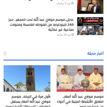
منذ 5 ساعات
عاجل..موسم مولاي عبد الله تحت المجهر.. حجز
249 كيلوغراما من الفواكه الفاسدة وملونات
صناعية غير غذائية
منذ 14 ساعة
أخبار حديثة
موسم مولاي عبد الله أمغار..
لأول مرة في تاريخه.. موسم
انطلاق الأنشطة الدينية في أجواء
مولاي عبد الله أمغار يستهل
من الخشوع الروحي
فعالياته بـ”السلكة” تأكيدا لبعده