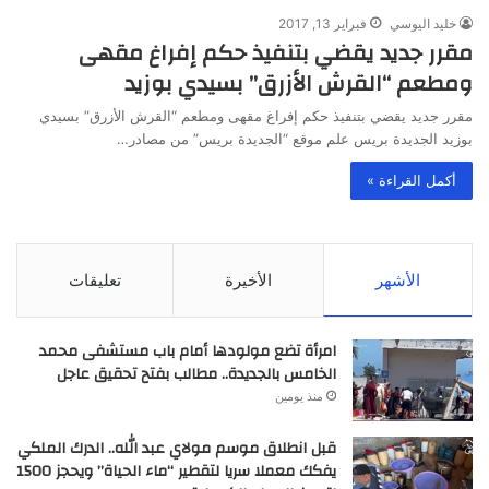
خليد اليوسي
فبراير 13, 2017
مقرر جديد يقضي بتنفيذ حكم إفراغ مقهى
ومطعم “القرش الأزرق” بسيدي بوزيد
مقرر جديد يقضي بتنفيذ حكم إفراغ مقهى ومطعم “القرش الأزرق” بسيدي
بوزيد الجديدة بريس علم موقع “الجديدة بريس” من مصادر…
أكمل القراءة »
الأشهر
الأخيرة
تعليقات
امرأة تضع مولودها أمام باب مستشفى محمد
الخامس بالجديدة.. مطالب بفتح تحقيق عاجل
منذ يومين
قبل انطلاق موسم مولاي عبد الله.. الدرك الملكي
يفكك معملا سريا لتقطير “ماء الحياة” ويحجز 1500