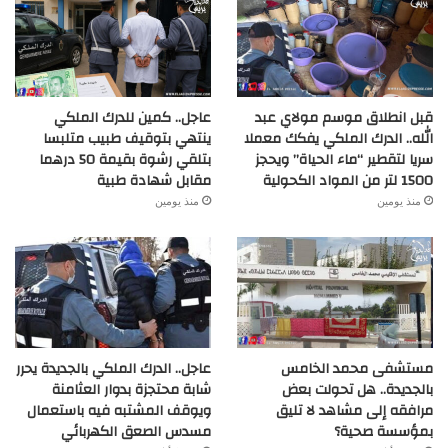
قبل انطلاق موسم مولاي عبد
عاجل.. كمين للدرك الملكي
الله.. الدرك الملكي يفكك معملا
ينتهي بتوقيف طبيب متلبسا
سريا لتقطير “ماء الحياة” ويحجز
بتلقي رشوة بقيمة 50 درهما
1500 لتر من المواد الكحولية
مقابل شهادة طبية
منذ يومين
منذ يومين
مستشفى محمد الخامس
عاجل.. الدرك الملكي بالجديدة يحرر
بالجديدة.. هل تحولت بعض
شابة محتجزة بدوار العثامنة
مرافقه إلى مشاهد لا تليق
ويوقف المشتبه فيه باستعمال
بمؤسسة صحية؟
مسدس الصعق الكهربائي