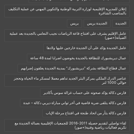
إعلان للمديرية الإقليمية لوزارة التربية الوطنية والتكوين المهني عن عملية التكليف
بالمناصب الشاغرة
الجديدة
الجديدة بريس
بريس
عامل الإقليم يشرف على افتتاح قاعة الرياضات نجيب النعامي بالجديدة بعد عملية
الصيانة(+صور)
عامل الجديدة يؤكد على أن الجديدة خارجين عليها ولادها
عمال ديريشبورك للنظافة بالجديدة يخوضون اضرابا لمدة 48 ساعة
عمال قطاع النظافة بشركة "ديريشبورك" بمدينة الجديدة يعلقون إضرابهم
عناصر الدرك الملكي بمركز البئر الجديد تداهم معملا لمسكر ماء الحياة وتحجز
حوالي 1000 لتر
فارس دكالة يؤكد صحوته على حساب غزالة سوس بأكادير
فارس دكالة يتلقى ضربة قاضية في أخر ثواني مباراة ديربي دكالة – عبدة
فارس دكالة يثأر من اتحاد طنجة في افتتاح مرحلة الإياب
لقاء تواصلي لتقديم حصيلة 2011-2016 للجمعيات الإقليمية بعمالة الجديدة مع
تكريم فعاليات رياضية وفنية(+صور)