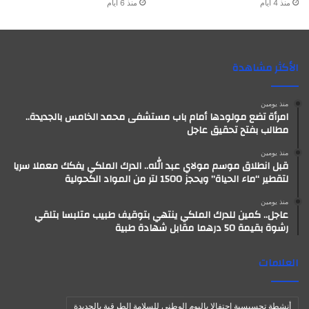
منذ 4 أيام
منذ 6 أيام
الأكثر مشاهدة
منذ يومين
امرأة تضع مولودها أمام باب مستشفى محمد الخامس بالجديدة..
مطالب بفتح تحقيق عاجل
منذ يومين
قبل انطلاق موسم مولاي عبد الله.. الدرك الملكي يفكك معملا سريا
لتقطير “ماء الحياة” ويحجز 1500 لتر من المواد الكحولية
منذ يومين
عاجل.. كمين للدرك الملكي ينتهي بتوقيف طبيب متلبسا بتلقي
رشوة بقيمة 50 درهما مقابل شهادة طبية
العلامات
أنشطة تحسيسية احتفالا باليوم الوطني للسلامة الطرقية بالجديدة