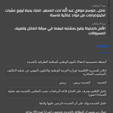
منذ 7 ساعات
عاجل.. موسم مولاي عبد الله تحت المجهر.. الدرك يحبط ترويج عشرات
الكيلوغرامات من مواد غذائية فاسدة
منذ 8 ساعات
الأمن بالجديدة يطيح بمشتبه فيهما في سرقة المنازل وتصريف
المسروقات
العلامات
أنشطة تحسيسية احتفالا باليوم الوطني للسلامة الطرقية بالجديدة
إعلان للمديرية الإقليمية لوزارة التربية الوطنية والتكوين المهني عن عملية التكليف
بالمناصب الشاغرة
الجديدة
الجديدة بريس
بريس
عامل الإقليم يشرف على افتتاح قاعة الرياضات نجيب النعامي بالجديدة بعد عملية
الصيانة(+صور)
عامل الجديدة يؤكد على أن الجديدة خارجين عليها ولادها
عمال ديريشبورك للنظافة بالجديدة يخوضون اضرابا لمدة 48 ساعة