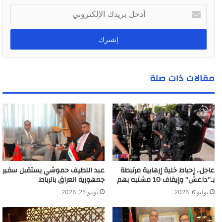
أ
د
خ
ل
ب
ر
ي
مقالات ذات صلة
د
ك
ا
ل
إ
ل
ك
ت
ر
عاجل.. إحباط خلية إرهابية مرتبطة
عبد اللطيف حموشي يستقبل سفير
و
بـ”داعش” وإيقاف 10 مشتبه بهم
جمهورية العراق بالرباط
ن
يوليو 6, 2026
يونيو 25, 2026
ي