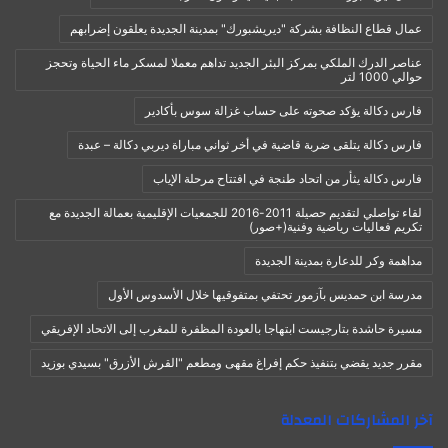
عمال قطاع النظافة بشركة "ديريشبورك" بمدينة الجديدة يعلقون إضرابهم
عناصر الدرك الملكي بمركز البئر الجديد تداهم معملا لمسكر ماء الحياة وتحجز
حوالي 1000 لتر
فارس دكالة يؤكد صحوته على حساب غزالة سوس بأكادير
فارس دكالة يتلقى ضربة قاضية في أخر ثواني مباراة ديربي دكالة – عبدة
فارس دكالة يثأر من اتحاد طنجة في افتتاح مرحلة الإياب
لقاء تواصلي لتقديم حصيلة 2011-2016 للجمعيات الإقليمية بعمالة الجديدة مع
تكريم فعاليات رياضية وفنية(+صور)
مداهمة وكر للدعارة بمدينة الجديدة
مدرسة ابن حمديس بآزمور تحتفي بمتفوقيها خلال الأسدوس الأول
مسيرة حاشدة بتارجيست ابتهاجا بالعودة المظفرة للمغرب إلى الاتحاد الإفريقي
مقرر جديد يقضي بتنفيذ حكم إفراغ مقهى ومطعم "القرش الأزرق" بسيدي بوزيد
آخر المشاركات المعدلة