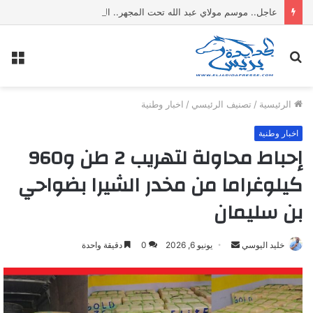
عاجل.. موسم مولاي عبد الله تحت المجهر.. الدرك يحبط ترويج عشرات الكيلوغرامات من مواد غذائية فاسدة
بحث
الق
عن
الرئيسية
/
تصنيف الرئيسي
/
اخبار وطنية
اخبار وطنية
إحباط محاولة لتهريب 2 طن و960
كيلوغراما من مخدر الشيرا بضواحي
بن سليمان
خليد اليوسي
أ
يونيو 6, 2026
0
دقيقة واحدة
ر
س
ل
ب