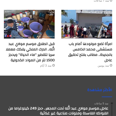
منذ 7 ساعات
امرأة تضع مولودها أمام باب
قبل انطلاق موسم مولاي عبد
مستشفى محمد الخامس
الله.. الدرك الملكي يفكك معملا
بالجديدة.. مطالب بفتح تحقيق
سريا لتقطير “ماء الحياة” ويحجز
عاجل
1500 لتر من المواد الكحولية
منذ يومين
منذ 3 أيام
الأكثر مشاهدة
منذ 5 ساعات
عاجل..موسم مولاي عبد الله تحت المجهر.. حجز 249 كيلوغراما من
الفواكه الفاسدة وملونات صناعية غير غذائية