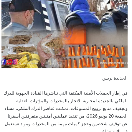
ل
ب
ر
ي
د
ا
إ
ل
ك
ت
ر
الجديدة بريس
و
ن
في إطار الحملات الأمنية المكثفة التي تباشرها القيادة الجهوية للدرك
ي
الملكي بالجديدة لمحاربة الاتجار بالمخدرات والمؤثرات العقلية
ا
وتجفيف منابع ترويج الممنوعات، تمكنت عناصر الدرك الملكي، مساء
الجمعة 20 يونيو 2026، من تنفيذ عمليتين أمنيتين متفرقتين أسفرتا
عن توقيف شخصين وحجز كميات مهمة من المخدرات ومواد تستعمل
في الاستنشاق.