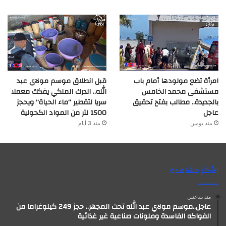
امرأة تضع مولودها أمام باب
قبل انطلاق موسم مولاي عبد
مستشفى محمد الخامس
الله.. الدرك الملكي يفكك معملا
بالجديدة.. مطالب بفتح تحقيق
سريا لتقطير “ماء الحياة” ويحجز
عاجل
1500 لتر من المواد الكحولية
منذ يومين
منذ 3 أيام
الأكثر مشاهدة
منذ ساعتين
عاجل..موسم مولاي عبد الله تحت المجهر.. حجز 249 كيلوغراما من
الفواكه الفاسدة وملونات صناعية غير غذائية