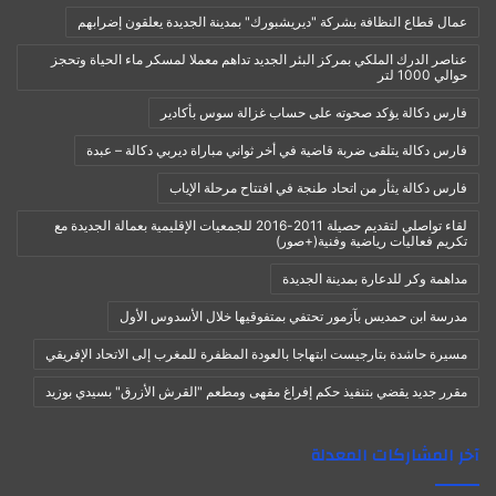
عمال قطاع النظافة بشركة "ديريشبورك" بمدينة الجديدة يعلقون إضرابهم
عناصر الدرك الملكي بمركز البئر الجديد تداهم معملا لمسكر ماء الحياة وتحجز
حوالي 1000 لتر
فارس دكالة يؤكد صحوته على حساب غزالة سوس بأكادير
فارس دكالة يتلقى ضربة قاضية في أخر ثواني مباراة ديربي دكالة – عبدة
فارس دكالة يثأر من اتحاد طنجة في افتتاح مرحلة الإياب
لقاء تواصلي لتقديم حصيلة 2011-2016 للجمعيات الإقليمية بعمالة الجديدة مع
تكريم فعاليات رياضية وفنية(+صور)
مداهمة وكر للدعارة بمدينة الجديدة
مدرسة ابن حمديس بآزمور تحتفي بمتفوقيها خلال الأسدوس الأول
مسيرة حاشدة بتارجيست ابتهاجا بالعودة المظفرة للمغرب إلى الاتحاد الإفريقي
مقرر جديد يقضي بتنفيذ حكم إفراغ مقهى ومطعم "القرش الأزرق" بسيدي بوزيد
آخر المشاركات المعدلة