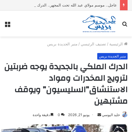
عاجل.. موسم مولاي عبد الله تحت المجهر.. الدرك يحبط ترويج عشرات الكيلوغرامات من مواد غذائية فاسدة
بحث
الق
عن
الرئيسية
/
تصنيف الرئيسي
/
منبر الجديدة بريس
منبر الجديدة بريس
الدرك الملكي بالجديدة يوجه ضربتين
لترويج المخدرات ومواد
الاستنشاق”السليسيون” ويوقف
مشتبهين
خليد اليوسي
أ
يونيو 21, 2026
0
دقيقة واحدة
ر
س