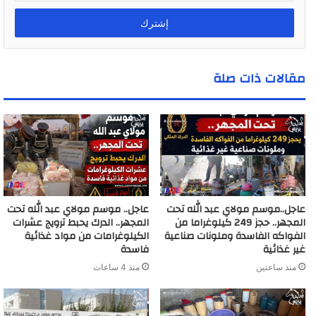
خ
ل
ب
ر
ي
مقالات ذات صلة
د
ك
ا
ل
إ
ل
ك
ت
ر
عاجل..موسم مولاي عبد الله تحت
عاجل.. موسم مولاي عبد الله تحت
و
المجهر.. حجز 249 كيلوغراما من
المجهر.. الدرك يحبط ترويج عشرات
ن
الفواكه الفاسدة وملونات صناعية
الكيلوغرامات من مواد غذائية
ي
غير غذائية
فاسدة
منذ ساعتين
منذ 4 ساعات