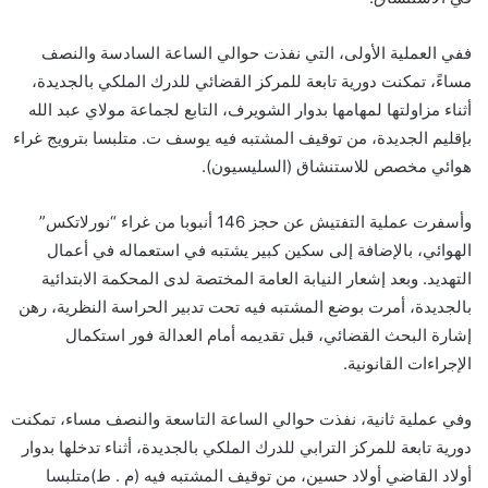
ففي العملية الأولى، التي نفذت حوالي الساعة السادسة والنصف
مساءً، تمكنت دورية تابعة للمركز القضائي للدرك الملكي بالجديدة،
أثناء مزاولتها لمهامها بدوار الشويرف، التابع لجماعة مولاي عبد الله
بإقليم الجديدة، من توقيف المشتبه فيه يوسف ت. متلبسا بترويج غراء
هوائي مخصص للاستنشاق (السليسيون).
وأسفرت عملية التفتيش عن حجز 146 أنبوبا من غراء “نورلاتكس”
الهوائي، بالإضافة إلى سكين كبير يشتبه في استعماله في أعمال
التهديد. وبعد إشعار النيابة العامة المختصة لدى المحكمة الابتدائية
بالجديدة، أمرت بوضع المشتبه فيه تحت تدبير الحراسة النظرية، رهن
إشارة البحث القضائي، قبل تقديمه أمام العدالة فور استكمال
الإجراءات القانونية.
وفي عملية ثانية، نفذت حوالي الساعة التاسعة والنصف مساء، تمكنت
دورية تابعة للمركز الترابي للدرك الملكي بالجديدة، أثناء تدخلها بدوار
أولاد القاضي أولاد حسين، من توقيف المشتبه فيه (م . ط)متلبسا