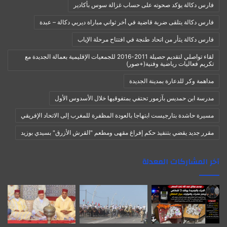
فارس دكالة يؤكد صحوته على حساب غزالة سوس بأكادير
فارس دكالة يتلقى ضربة قاضية في أخر ثواني مباراة ديربي دكالة – عبدة
فارس دكالة يثأر من اتحاد طنجة في افتتاح مرحلة الإياب
لقاء تواصلي لتقديم حصيلة 2011-2016 للجمعيات الإقليمية بعمالة الجديدة مع
تكريم فعاليات رياضية وفنية(+صور)
مداهمة وكر للدعارة بمدينة الجديدة
مدرسة ابن حمديس بآزمور تحتفي بمتفوقيها خلال الأسدوس الأول
مسيرة حاشدة بتارجيست ابتهاجا بالعودة المظفرة للمغرب إلى الاتحاد الإفريقي
مقرر جديد يقضي بتنفيذ حكم إفراغ مقهى ومطعم "القرش الأزرق" بسيدي بوزيد
آخر المشاركات المعدلة