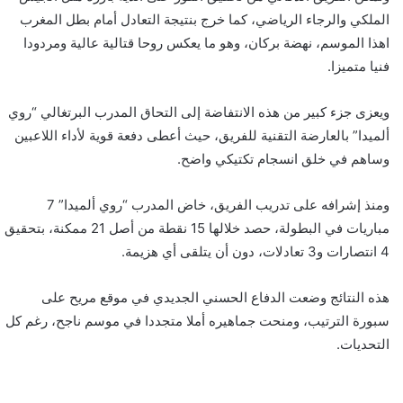
الملكي والرجاء الرياضي، كما خرج بنتيجة التعادل أمام بطل المغرب
اهذا الموسم، نهضة بركان، وهو ما يعكس روحا قتالية عالية ومردودا
فنيا متميزا.
ويعزى جزء كبير من هذه الانتفاضة إلى التحاق المدرب البرتغالي “روي
ألميدا” بالعارضة التقنية للفريق، حيث أعطى دفعة قوية لأداء اللاعبين
وساهم في خلق انسجام تكتيكي واضح.
ومنذ إشرافه على تدريب الفريق، خاض المدرب “روي ألميدا” 7
مباريات في البطولة، حصد خلالها 15 نقطة من أصل 21 ممكنة، بتحقيق
4 انتصارات و3 تعادلات، دون أن يتلقى أي هزيمة.
هذه النتائج وضعت الدفاع الحسني الجديدي في موقع مريح على
سبورة الترتيب، ومنحت جماهيره أملا متجددا في موسم ناجح، رغم كل
التحديات.