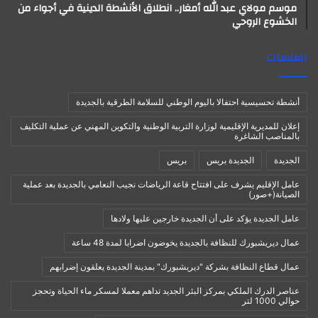
موسم مولاي عبد الله أمغار.. انطلاق الأنشطة الدينية في أجواء من
الخشوع الروحي
العلامات
أنشطة تحسيسية احتفالا باليوم الوطني للسلامة الطرقية بالجديدة
إعلان للمديرية الإقليمية لوزارة التربية الوطنية والتكوين المهني عن عملية التكليف
بالمناصب الشاغرة
الجديدة
الجديدة بريس
بريس
عامل الإقليم يشرف على افتتاح قاعة الرياضات نجيب النعامي بالجديدة بعد عملية
الصيانة(+صور)
عامل الجديدة يؤكد على أن الجديدة خارجين عليها ولادها
عمال ديريشبورك للنظافة بالجديدة يخوضون اضرابا لمدة 48 ساعة
عمال قطاع النظافة بشركة "ديريشبورك" بمدينة الجديدة يعلقون إضرابهم
عناصر الدرك الملكي بمركز البئر الجديد تداهم معملا لمسكر ماء الحياة وتحجز
حوالي 1000 لتر