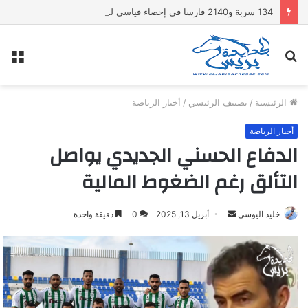
134 سربة و2140 فارسا في إحصاء قياسي لموسممولاي عبد الله أمغار
بحث
الق
عن
الرئيسية
/
تصنيف الرئيسي
/
أخبار الرياضة
أخبار الرياضة
الدفاع الحسني الجديدي يواصل
التألق رغم الضغوط المالية
خليد اليوسي
أ
أبريل 13, 2025
0
دقيقة واحدة
ر
س
ل
ب
ر