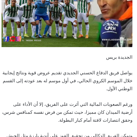
ي
د
ا
إ
ل
ك
ت
ر
الجديدة بريس
و
ن
يواصل فريق الدفاع الحسني الجديدي تقديم عروض قوية ونتائج إيجابية
ي
خلال الموسم الكروي الحالي، في أول موسم له بعد عودته إلى القسم
ا
الوطني الأول.
ورغم الصعوبات المالية التي أثرت على الفريق، إلا أن الأداء على
أرضية الميدان كان مميزا، حيث تمكن من فرض نفسه كمنافس شرس،
وحقق انتصارات لافتة أمام كبار البطولة.
وتمكن الفريق الدكالي من تحقيق الفوز على أندية بارزة مثل الجيش