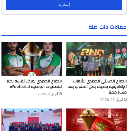
ل
ب
ر
ي
مقالات ذات صلة
د
ك
ا
ل
إ
ل
ك
ت
ر
الدفاع الحسني الجديدي للألعاب
الدفاع الجديدي يفرض نفسه بطلا
و
الإلكترونية وصيف بطل المغرب بعد
للتصفيات الوطنية لـ eFootball
ن
مسار مميز
أبريل 9, 2026
ي
أبريل 27, 2026