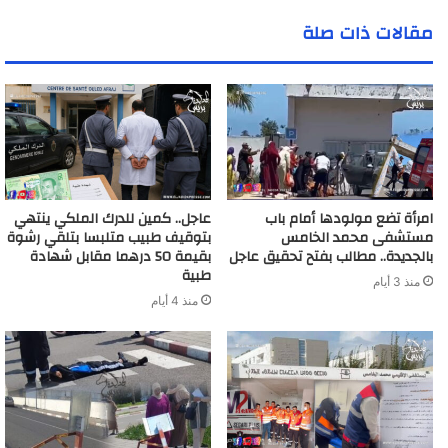
ي
مقالات ذات صلة
د
ك
ا
ل
إ
ل
ك
ت
ر
امرأة تضع مولودها أمام باب
عاجل.. كمين للدرك الملكي ينتهي
و
مستشفى محمد الخامس
بتوقيف طبيب متلبسا بتلقي رشوة
ن
بالجديدة.. مطالب بفتح تحقيق عاجل
بقيمة 50 درهما مقابل شهادة
ي
طبية
منذ 3 أيام
منذ 4 أيام