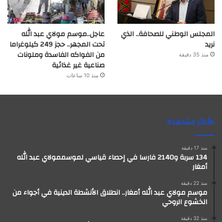
المجلس الوطني للصحافة.. الذي
عاجل..موسم مولاي عبد الله
نريد
تحت المجهر.. حجز 249 كيلوغراما
من الفواكه الفاسدة وملونات
منذ 35 دقيقة
صناعية غير غذائية
منذ 10 ساعات
الأكثر مشاهدة
منذ 17 دقيقة
134 سربة و2140 فارسا في إحصاء قياسي لموسممولاي عبد الله
أمغار
منذ 22 دقيقة
موسم مولاي عبد الله أمغار.. انطلاق الأنشطة الدينية في أجواء من
الخشوع الروحي
منذ 32 دقيقة