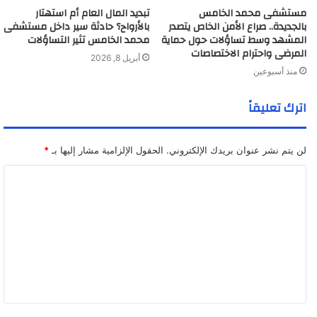
مستشفى محمد الخامس
تبديد المال العام أم استهتار
بالجديدة.. صراع الأمن الخاص يتصدر
بالأرواح؟ حادثة سير داخل مستشفى
المشهد وسط تساؤلات حول حماية
محمد الخامس تثير التساؤلات
المرضى واحترام الاختصاصات
أبريل 8, 2026
منذ أسبوعين
اترك تعليقاً
لن يتم نشر عنوان بريدك الإلكتروني.
الحقول الإلزامية مشار إليها بـ
*
ا
ل
ت
ع
ل
ي
ق