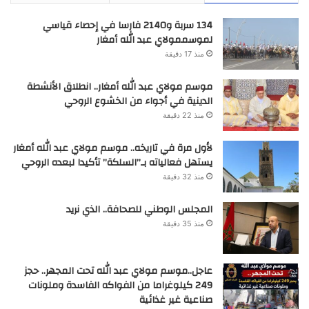
134 سربة و2140 فارسا في إحصاء قياسي
لموسممولاي عبد الله أمغار
منذ 17 دقيقة
موسم مولاي عبد الله أمغار.. انطلاق الأنشطة
الدينية في أجواء من الخشوع الروحي
منذ 22 دقيقة
لأول مرة في تاريخه.. موسم مولاي عبد الله أمغار
يستهل فعالياته بـ”السلكة” تأكيدا لبعده الروحي
منذ 32 دقيقة
المجلس الوطني للصحافة.. الذي نريد
منذ 35 دقيقة
عاجل..موسم مولاي عبد الله تحت المجهر.. حجز
249 كيلوغراما من الفواكه الفاسدة وملونات
صناعية غير غذائية