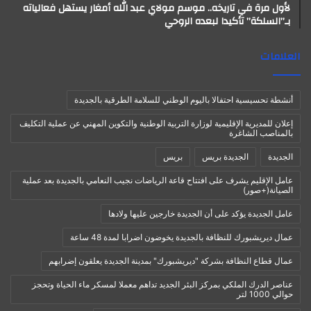
لأول مرة في تاريخه.. موسم مولاي عبد الله أمغار يستهل فعالياته
بـ”السلكة” تأكيدا لبعده الروحي
العلامات
أنشطة تحسيسية احتفالا باليوم الوطني للسلامة الطرقية بالجديدة
إعلان للمديرية الإقليمية لوزارة التربية الوطنية والتكوين المهني عن عملية التكليف
بالمناصب الشاغرة
الجديدة
الجديدة بريس
بريس
عامل الإقليم يشرف على افتتاح قاعة الرياضات نجيب النعامي بالجديدة بعد عملية
الصيانة(+صور)
عامل الجديدة يؤكد على أن الجديدة خارجين عليها ولادها
عمال ديريشبورك للنظافة بالجديدة يخوضون اضرابا لمدة 48 ساعة
عمال قطاع النظافة بشركة "ديريشبورك" بمدينة الجديدة يعلقون إضرابهم
عناصر الدرك الملكي بمركز البئر الجديد تداهم معملا لمسكر ماء الحياة وتحجز
حوالي 1000 لتر