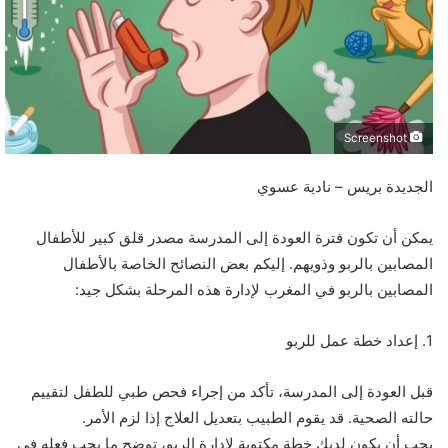
ي
د
ا
إ
ل
ك
Screenshot
ت
ر
الجديدة بريس – نادية عسوي
و
ن
يمكن أن تكون فترة العودة إلى المدرسة مصدر قلق كبير للأطفال
ي
المصابين بالربو وذويهم. إليكم بعض النصائح الخاصة بالأطفال
ا
المصابين بالربو في المغرب لإدارة هذه المرحلة بشكل جيد:
1. إعداد خطة عمل للربو
قبل العودة إلى المدرسة، تأكد من إجراء فحص طبي للطفل لتقييم
حالته الصحية. قد يقوم الطبيب بتعديل العلاج إذا لزم الأمر.
يجب أن يكون لديك خطة مكتوبة لإدارة الربو، توضح ما يجب فعله في