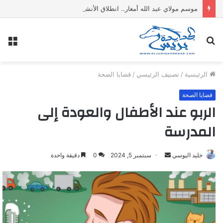
موسم مولاي عبد الله أمغار.. انطلاق الأنشطة الدينية في أجواء من الخشوع الروحي
بحث
الق
عن
الرئيسية
/
تصنيف الرئيسي
/
قضايا الصحة
قضايا الصحة
الربو عند الأطفال والعودة إلى
المدرسة
خليد اليوسي
أ
سبتمبر 5, 2024
0
دقيقة واحدة
ر
س
ل
ب
ر