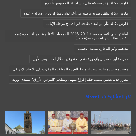
فارس دكالة يؤكد صحوته على حساب غزالة سوس بأكادير
فارس دكالة يتلقى ضربة قاضية في أخر ثواني مباراة ديربي دكالة – عبدة
فارس دكالة يثأر من اتحاد طنجة في افتتاح مرحلة الإياب
لقاء تواصلي لتقديم حصيلة 2011-2016 للجمعيات الإقليمية بعمالة الجديدة مع
تكريم فعاليات رياضية وفنية(+صور)
مداهمة وكر للدعارة بمدينة الجديدة
مدرسة ابن حمديس بآزمور تحتفي بمتفوقيها خلال الأسدوس الأول
مسيرة حاشدة بتارجيست ابتهاجا بالعودة المظفرة للمغرب إلى الاتحاد الإفريقي
مقرر جديد يقضي بتنفيذ حكم إفراغ مقهى ومطعم "القرش الأزرق" بسيدي بوزيد
آخر المشاركات المعدلة