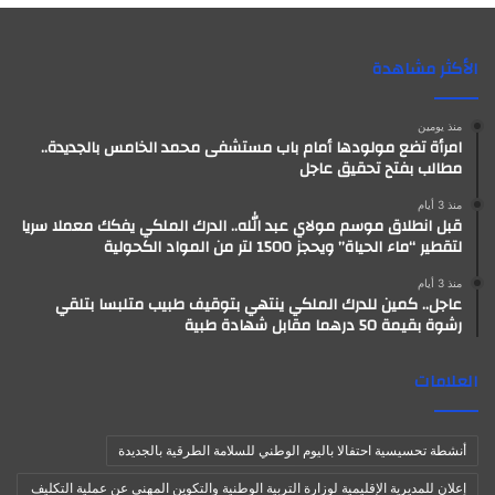
الأكثر مشاهدة
منذ يومين
امرأة تضع مولودها أمام باب مستشفى محمد الخامس بالجديدة..
مطالب بفتح تحقيق عاجل
منذ 3 أيام
قبل انطلاق موسم مولاي عبد الله.. الدرك الملكي يفكك معملا سريا
لتقطير “ماء الحياة” ويحجز 1500 لتر من المواد الكحولية
منذ 3 أيام
عاجل.. كمين للدرك الملكي ينتهي بتوقيف طبيب متلبسا بتلقي
رشوة بقيمة 50 درهما مقابل شهادة طبية
العلامات
أنشطة تحسيسية احتفالا باليوم الوطني للسلامة الطرقية بالجديدة
إعلان للمديرية الإقليمية لوزارة التربية الوطنية والتكوين المهني عن عملية التكليف