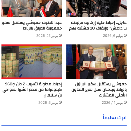
ل
ك
ت
ر
عاجل.. إحباط خلية إرهابية مرتبطة
عبد اللطيف حموشي يستقبل سفير
و
بـ”داعش” وإيقاف 10 مشتبه بهم
جمهورية العراق بالرباط
ن
يوليو 6, 2026
يونيو 25, 2026
ي
حموشي يستقبل سفير البرازيل
إحباط محاولة لتهريب 2 طن و960
بالرباط ويبحثان سبل تعزيز التعاون
كيلوغراما من مخدر الشيرا بضواحي
الأمني المشترك
بن سليمان
يونيو 11, 2026
يونيو 6, 2026
اترك تعليقاً