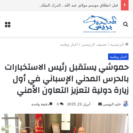
قبل انطلاق موسم مولاي عبد الله.. الدرك الملكي يفكك معملا سريا لتقطير “ماء الحياة” ويحجز 1500 لتر من المواد الكحولية
بحث
الق
عن
الرئيسية
/
تصنيف الرئيسي
/
اخبار وطنية
اخبار وطنية
حموشي يستقبل رئيس الاستخبارات
بالحرس المدني الإسباني في أول
زيارة دولية لتعزيز التعاون الأمني
خليد اليوسي
أ
أبريل 23, 2025
0
دقيقة واحدة
ر
س
ل
ب