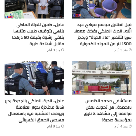
قبل انطلاق موسم مولاي عبد
عاجل.. كمين للدرك الملكي
الله.. الدرك الملكي يفكك معملا
ينتهي بتوقيف طبيب متلبسا
سريا لتقطير “ماء الحياة” ويحجز
بتلقي رشوة بقيمة 50 درهما
1500 لتر من المواد الكحولية
مقابل شهادة طبية
منذ 3 أيام
منذ 3 أيام
مستشفى محمد الخامس
عاجل.. الدرك الملكي بالجديدة يحرر
بالجديدة.. هل تحولت بعض
شابة محتجزة بدوار العثامنة
مرافقه إلى مشاهد لا تليق
ويوقف المشتبه فيه باستعمال
بمؤسسة صحية؟
مسدس الصعق الكهربائي
منذ 4 أيام
منذ 6 أيام