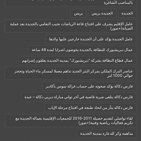
بالمناصب الشاغرة
الجديدة
الجديدة بريس
بريس
عامل الإقليم يشرف على افتتاح قاعة الرياضات نجيب النعامي بالجديدة بعد عملية
الصيانة(+صور)
عامل الجديدة يؤكد على أن الجديدة خارجين عليها ولادها
عمال ديريشبورك للنظافة بالجديدة يخوضون اضرابا لمدة 48 ساعة
عمال قطاع النظافة بشركة "ديريشبورك" بمدينة الجديدة يعلقون إضرابهم
عناصر الدرك الملكي بمركز البئر الجديد تداهم معملا لمسكر ماء الحياة وتحجز
حوالي 1000 لتر
فارس دكالة يؤكد صحوته على حساب غزالة سوس بأكادير
فارس دكالة يتلقى ضربة قاضية في أخر ثواني مباراة ديربي دكالة – عبدة
فارس دكالة يثأر من اتحاد طنجة في افتتاح مرحلة الإياب
لقاء تواصلي لتقديم حصيلة 2011-2016 للجمعيات الإقليمية بعمالة الجديدة مع
تكريم فعاليات رياضية وفنية(+صور)
مداهمة وكر للدعارة بمدينة الجديدة