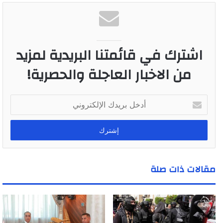
اشترك في قائمتنا البريدية لمزيد
من الاخبار العاجلة والحصرية!
أ
د
خ
ل
ب
ر
ي
مقالات ذات صلة
د
ك
ا
ل
إ