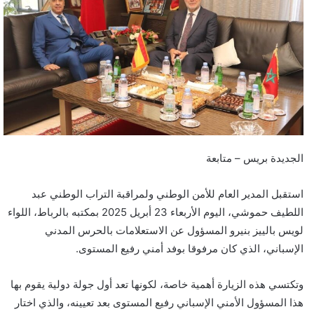
ر
ي
د
ا
إ
ل
ك
ت
ر
الجديدة بريس – متابعة
و
ن
استقبل المدير العام للأمن الوطني ولمراقبة التراب الوطني عبد
ي
اللطيف حموشي، اليوم الأربعاء 23 أبريل 2025 بمكتبه بالرباط، اللواء
ا
لويس بالييز بنيرو المسؤول عن الاستعلامات بالحرس المدني
الإسباني، الذي كان مرفوقا بوفد أمني رفيع المستوى.
وتكتسي هذه الزيارة أهمية خاصة، لكونها تعد أول جولة دولية يقوم بها
هذا المسؤول الأمني الإسباني رفيع المستوى بعد تعيينه، والذي اختار