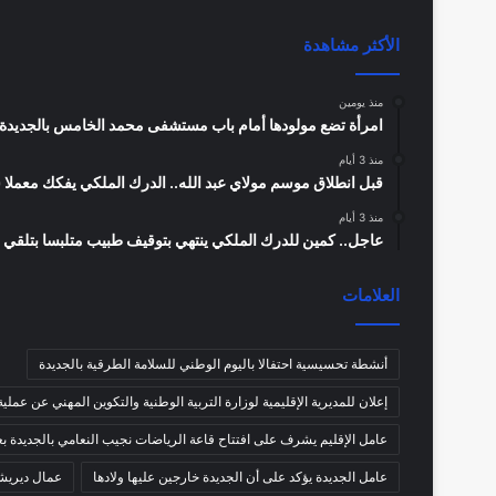
الأكثر مشاهدة
منذ يومين
امرأة تضع مولودها أمام باب مستشفى محمد الخامس بالجديدة
منذ 3 أيام
قبل انطلاق موسم مولاي عبد الله.. الدرك الملكي يفكك معملا سريا لتقطير “ماء ال
منذ 3 أيام
عاجل.. كمين للدرك الملكي ينتهي بتوقيف طبيب متلبسا بتلقي رشوة بقيمة 50 درهما م
العلامات
أنشطة تحسيسية احتفالا باليوم الوطني للسلامة الطرقية بالجديدة
إعلان للمديرية الإقليمية لوزارة التربية الوطنية والتكوين المهني عن عمل
عامل الإقليم يشرف على افتتاح قاعة الرياضات نجيب النعامي بالجديدة بع
عامل الجديدة يؤكد على أن الجديدة خارجين عليها ولادها
عمال ديريشبو