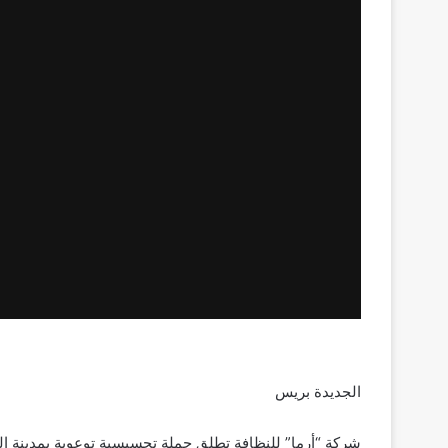
إ
ل
ك
ت
ر
و
ن
ي
ا
الجديدة بريس
شركة “أرما” للنظافة تطلق حملة تحسيسية توعوية بمدينة ال