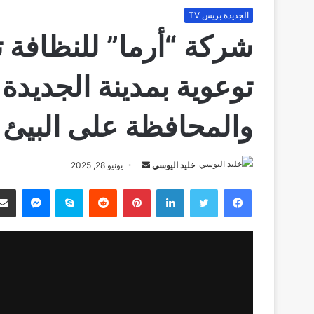
الجديدة بريس TV
شركة “أرما” للنظافة
توعوية بمدينة الجديدة
والمحافظة على البيئ
خليد اليوسي
أ
يونيو 28, 2025
ر
فيسبوك
تويتر
لينكدإن
بينتيريست
‏Reddit
سكايب
ماسنجر
س
ل
ب
ر
ي
د
ا