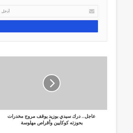
أ
د
خ
ل
ب
ر
ي
د
ك
ا
ل
إ
ل
ك
ت
ر
و
ن
عاجل.. درك سيدي بوزيد يوقف مروج مخدرات
ي
بحوزته كوكايين وأقراص مهلوسة