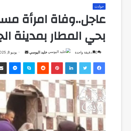
حوادث
عاجل..وفاة امرأة مس
بحي المطار بمدينة الج
0
دقيقة واحدة
خليد اليوسي
أ
يونيو 8, 2025
ر
فيسبوك
تويتر
لينكدإن
بينتيريست
‏Reddit
سكايب
ماسنجر
مشاركة عبر البريد
س
ل
ب
ر
ي
د
ا
إ
ل
ك