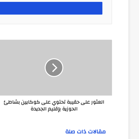
خ
ل
ب
ر
ي
د
ك
ا
ل
إ
ل
ك
ت
ر
و
ن
العثور على حقيبة تحتوي على كوكايين بشاطئ
ي
الحوزية بإقليم الجديدة
مقالات ذات صلة