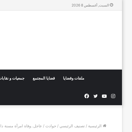
السبت, أغسطس 8 2026
ملفات وقضايا
قضايا المجتمع
جمعيات و نقابا
انستقرام
يوتيوب
تويتر
فيسبوك
الرئيسية
/
تصنيف الرئيسي
/
حوادث
/
عاجل..وفاة امرأة مسنة دا