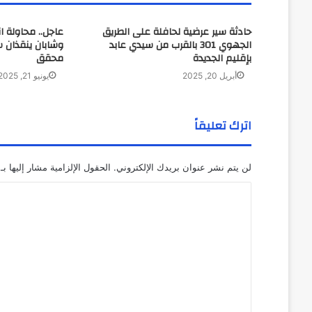
حادثة سير عرضية لحافلة على الطريق
عاجل.. محاولة ا
الجهوي 301 بالقرب من سيدي عابد
وشابان ينقذان س
بإقليم الجديدة
محقق
أبريل 20, 2025
يونيو 21, 2025
اترك تعليقاً
لن يتم نشر عنوان بريدك الإلكتروني.
الحقول الإلزامية مشار إليها بـ
ا
ل
ت
ع
ل
ي