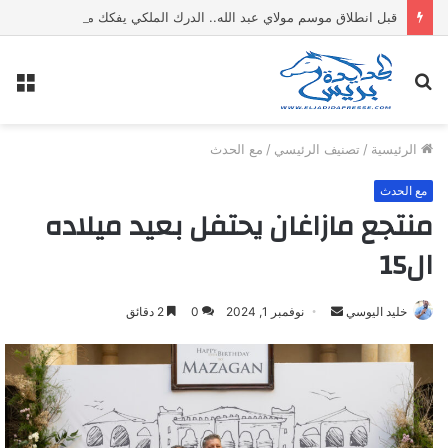
قبل انطلاق موسم مولاي عبد الله.. الدرك الملكي يفكك معملا سريا لتقطير “ماء الحياة” ويحجز 1500 لتر من المواد الكحولية
بحث
الق
عن
الرئيسية
/
تصنيف الرئيسي
/
مع الحدث
مع الحدث
منتجع مازاغان يحتفل بعيد ميلاده
ال15
خليد اليوسي
أ
نوفمبر 1, 2024
0
2 دقائق
ر
س
ل
ب
ر