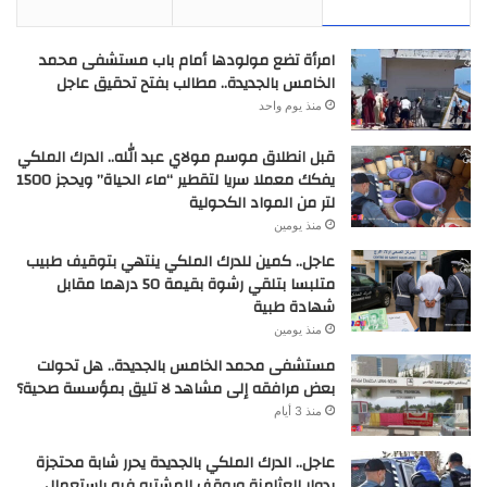
امرأة تضع مولودها أمام باب مستشفى محمد
الخامس بالجديدة.. مطالب بفتح تحقيق عاجل
منذ يوم واحد
قبل انطلاق موسم مولاي عبد الله.. الدرك الملكي
يفكك معملا سريا لتقطير “ماء الحياة” ويحجز 1500
لتر من المواد الكحولية
منذ يومين
عاجل.. كمين للدرك الملكي ينتهي بتوقيف طبيب
متلبسا بتلقي رشوة بقيمة 50 درهما مقابل
شهادة طبية
منذ يومين
مستشفى محمد الخامس بالجديدة.. هل تحولت
بعض مرافقه إلى مشاهد لا تليق بمؤسسة صحية؟
منذ 3 أيام
عاجل.. الدرك الملكي بالجديدة يحرر شابة محتجزة
بدوار العثامنة ويوقف المشتبه فيه باستعمال