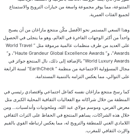
المتنوعة، مما يوفر مجموعة واسعة من خيارات الترويح والاستمتاع
لجميع الفئات العمرية
.
وهذا السعي المستمر نحو الأفضل مكّن منتجع
مازاغان
من أن يصبح
واحداً من أكثر الوجهات الفاخرة في العالم، وهو ما يتجلى في الحصول
على العديد من طرف منظمات عالمية مرموقة مثل
” World Travel
Awards”
، و
” Haute Grandeur Global Excellence Awards”
، و
”
Awards”
Luxury
World
بالإضافة إلى ذلك، نال المنتجع جوائز في
مجال المسؤولية الاجتماعية من منظمة
”
EarthCheck
”
لسنة الرابعة
على التوالي، مما يعكس التزامه بالتنمية المستدامة
.
كما رسخ منتجع
مازاغان
نفسه كفاعل اجتماعي واقتصادي رئيسي في
المنطقة من خلال شراكاته مع الفعاليات الثقافية المحلية الكبرى مثل
معرض الفرس، وموسم مولاي عبد الله،
وملحونيات
وأندلسيات.
..
ومن
خلال هذه الشراكات، يساهم المنتجع في الحفاظ على التراث الثقافي
اللامادي الغني للمنطقة والترويج له، مما يعكس ارتباطه القوي بالقيم
والإرث الثقافي للمغرب
.