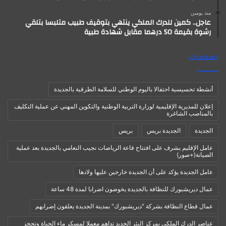
منذ يومين
عاجل.. كمين للدرك الملكي ينتهي بتوقيف طبيب متلبسا بتلقي
رشوة بقيمة 50 درهما مقابل شهادة طبية
العلامات
أنشطة تحسيسية احتفالا باليوم الوطني للسلامة الطرقية بالجديدة
إعلان للمديرية الإقليمية لوزارة التربية الوطنية والتكوين المهني عن عملية التكليف
بالمناصب الشاغرة
الجديدة
الجديدة بريس
بريس
عامل الإقليم يشرف على افتتاح قاعة الرياضات نجيب النعامي بالجديدة بعد عملية
الصيانة(+صور)
عامل الجديدة يؤكد على أن الجديدة خارجين عليها ولادها
عمال ديريشبورك للنظافة بالجديدة يخوضون اضرابا لمدة 48 ساعة
عمال قطاع النظافة بشركة "ديريشبورك" بمدينة الجديدة يعلقون إضرابهم
عناصر الدرك الملكي بمركز البئر الجديد تداهم معملا لمسكر ماء الحياة وتحجز