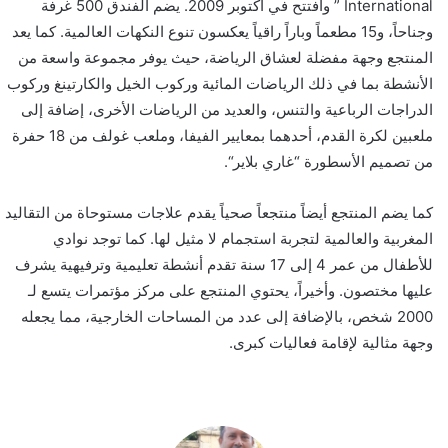
International ”
وافتتح في أكتوبر 2009. يضم الفندق 500 غرفة
وجناحاً، و15 مطعماً وباراً راقياً يعكسون تنوع النكهات العالمية. كما يعد
المنتجع وجهة مفضلة لعشاق الرياضة، حيث يوفر مجموعة واسعة من
الأنشطة بما في ذلك الرياضات المائية وركوب الخيل
والكارتينغ
وركوب
الدراجات الرباعية والتنس، والعديد من الرياضات الأخرى، إضافة إلى
ملعبين لكرة القدم، أحدهما بمعايير الفيفا، وملعب غولف من 18 حفرة
من تصميم الأسطورة “غاري
بلاير
“.
كما يضم المنتجع أيضاً منتجعاً صحياً يقدم علاجات مستوحاة من التقاليد
المغربية والعالمية لتجربة استجمام لا مثيل لها. كما توجد نوادي
للأطفال من عمر 4 إلى 17 سنة تقدم أنشطة تعليمية وترفيهية يشرف
عليها مختصون. وأخيراً، يحتوي المنتجع على مركز مؤتمرات يتسع لـ
0
20
0 شخص، بالإضافة إلى عدد من المساحات الخارجية، مما يجعله
وجهة مثالية لإقامة فعاليات كبرى.