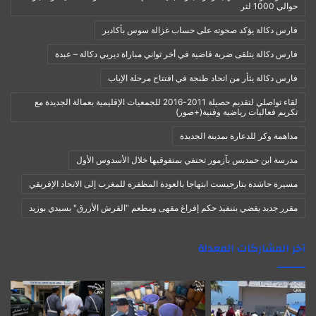
حوالي 1000 لتر
فارس دكالة يؤكد صحوته على حساب غزالة سوس بأكادير
فارس دكالة يتلقى ضربة قاضية في أخر ثواني مباراة ديربي دكالة – عبدة
فارس دكالة يثأر من اتحاد طنجة في افتتاح مرحلة الإياب
لقاء تواصلي لتقديم حصيلة 2011-2016 للجمعيات الإقليمية بعمالة الجديدة مع
تكريم فعاليات رياضية وفنية(+صور)
مداهمة وكر للدعارة بمدينة الجديدة
مدرسة ابن حمديس بآزمور تحتفي بمتفوقيها خلال الأسدوس الأول
مسيرة حاشدة بتارجيست ابتهاجا بالعودة المظفرة للمغرب إلى الاتحاد الإفريقي
مقرر جديد يقضي بتنفيذ حكم إفراغ مقهى ومطعم "القرش الأزرق" بسيدي بوزيد
آخر المشاركات المعدلة