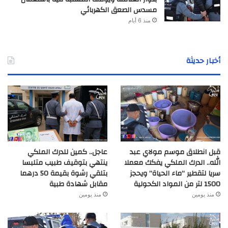
مسدس الصعق الكهربائي
منذ 6 أيام
أخبار حديثة
قبل انطلاق موسم مولاي عبد
عاجل.. كمين للدرك الملكي
الله.. الدرك الملكي يفكك معملا
ينتهي بتوقيف طبيب متلبسا
سريا لتقطير “ماء الحياة” ويحجز
بتلقي رشوة بقيمة 50 درهما
1500 لتر من المواد الكحولية
مقابل شهادة طبية
منذ يومين
منذ يومين