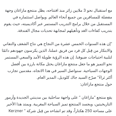
مع استقبال نحو 3 ملايين زائر منذ افتتاحه، يظل منتجع
مازاغان
وجهة
مفضلة للمسافرين من جميع أنحاء العالم. ويواصل استثماره في
المستقبل من خلال برامج التدريب المستمر عبر أكاديميته، حيث يقوم
بتدريب كفاءات الغد وتأهيلهم لمجابهة تحديات مجال الفندقة
.
“
إن هذه السنوات الخمس عشرة من النجاح هي نتاج الشغف والتفاني
والابتكار من قِبل كل فرد من فريق عملنا، الذين يكرسون جهودهم دائمًا
لتلبية احتياجات ضيوفنا. إن هذه الرؤية طويلة الأمد والسعي المستمر
نحو التميز هو ما جعل منتجع
مازاغان
يحتل مكانة بارزة بين أفضل
الوجهات السياحية. سنواصل السير في هذا الاتجاه، مقدمين تجارب
أكثر ثراءً” صرّح السيد جاك
كلوديل
، المدير العام
.
حول منتجع
مازاغان
:
يقع منتجع “
مازاغان
” على واجهة ساحلية بين مدينتي الجديدة وأزمور
التاريخيتين، ويجسد المنتجع تميز السياحة المغربية.
ويمتد
هذا الأخير
على مساحة 250 هكتاراً، وقد تم انشاءه من قِبل شركة
” Kerzner