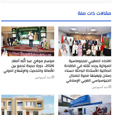
ر
ي
مقالات ذات صلة
د
ك
ا
ل
إ
ل
ك
ت
ر
الاتحاد المغربي للدبلوماسية
موسم مولاي عبد الله أمغار
و
الموازية يجدد ثقته في الكفاءة
2026.. دورة جديدة تجمع بين
ن
الدكالية الأستاذة الباحثة حسناء
الأصالة والتحديث والإشعاع الدولي
ي
رسلان ويعينها مديرة للمجال
منذ أسبوعين
الجيوسياسي العربي الإسلامي
منذ أسبوعين