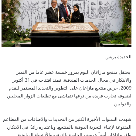
ي
د
ا
إ
ل
ك
ت
ر
الجديدة بريس
و
ن
يحتفل منتجع
مازاغان
اليوم بمرور خمسة عشر عاما من التميز
ي
والابتكار في مجال الخدمات الفندقية. فمنذ افتتاحه في 31 أكتوبر
ا
2009، حرص منتجع
مازاغان
على التطوير والتجديد المستمر ليقدم
لضيوفه تجارب فريدة من نوعها تتماشى مع تطلعات الزوار المحليين
والدوليين
.
شهدت السنوات الأخيرة الكثير من التجديدات والاضافات من المطاعم
المتنوعة لإغناء التجربة الذوقية بالمنتجع. وباعتباره رائدًا في الابتكار،
طوّر
مازاغان
أيضاً عروضه الخاصة بالترفيه والأنشطة الرياضية