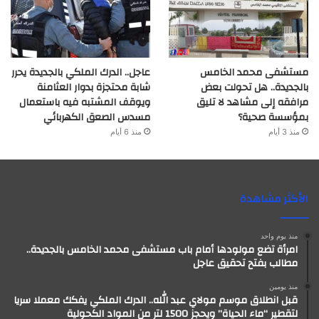
مستشفى محمد الخامس
عاجل.. الدرك الملكي بالجديدة يحرر
بالجديدة.. هل تحولت بعض
شابة محتجزة بدوار العثامنة
مرافقه إلى مشاهد لا تليق
ويوقف المشتبه فيه باستعمال
بمؤسسة صحية؟
مسدس الصعق الكهربائي
منذ 3 أيام
منذ 6 أيام
الأكثر مشاهدة
منذ يوم واحد
امرأة تضع مولودها أمام باب مستشفى محمد الخامس بالجديدة..
مطالب بفتح تحقيق عاجل
منذ يومين
قبل انطلاق موسم مولاي عبد الله.. الدرك الملكي يفكك معملا سريا
لتقطير “ماء الحياة” ويحجز 1500 لتر من المواد الكحولية