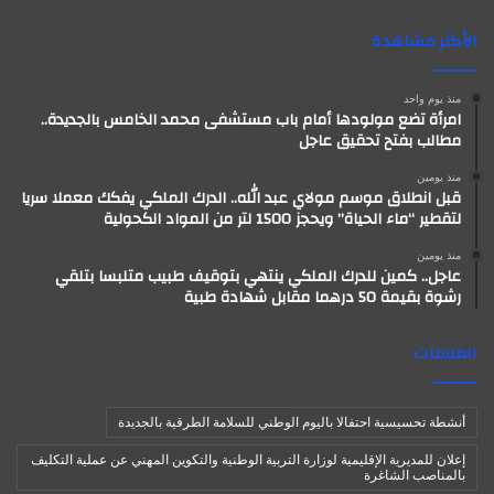
الأكثر مشاهدة
منذ يوم واحد
امرأة تضع مولودها أمام باب مستشفى محمد الخامس بالجديدة..
مطالب بفتح تحقيق عاجل
منذ يومين
قبل انطلاق موسم مولاي عبد الله.. الدرك الملكي يفكك معملا سريا
لتقطير “ماء الحياة” ويحجز 1500 لتر من المواد الكحولية
منذ يومين
عاجل.. كمين للدرك الملكي ينتهي بتوقيف طبيب متلبسا بتلقي
رشوة بقيمة 50 درهما مقابل شهادة طبية
العلامات
أنشطة تحسيسية احتفالا باليوم الوطني للسلامة الطرقية بالجديدة
إعلان للمديرية الإقليمية لوزارة التربية الوطنية والتكوين المهني عن عملية التكليف
بالمناصب الشاغرة