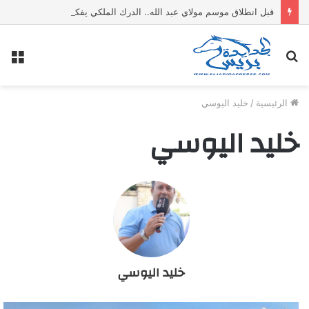
قبل انطلاق موسم مولاي عبد الله.. الدرك الملكي يفكك معملا سريا لتقطير “ماء الحياة” ويحجز 1500 لتر من المواد الكحولية
بحث
الق
عن
الرئيسية
/
خليد اليوسي
خليد اليوسي
خليد اليوسي