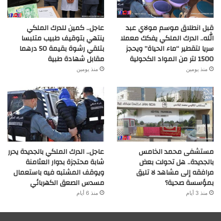
قبل انطلاق موسم مولاي عبد
عاجل.. كمين للدرك الملكي
الله.. الدرك الملكي يفكك معملا
ينتهي بتوقيف طبيب متلبسا
سريا لتقطير “ماء الحياة” ويحجز
بتلقي رشوة بقيمة 50 درهما
1500 لتر من المواد الكحولية
مقابل شهادة طبية
منذ يومين
منذ يومين
مستشفى محمد الخامس
عاجل.. الدرك الملكي بالجديدة يحرر
بالجديدة.. هل تحولت بعض
شابة محتجزة بدوار العثامنة
مرافقه إلى مشاهد لا تليق
ويوقف المشتبه فيه باستعمال
بمؤسسة صحية؟
مسدس الصعق الكهربائي
منذ 3 أيام
منذ 6 أيام