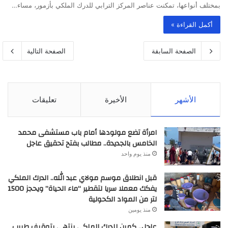
بمختلف أنواعها، تمكنت عناصر المركز الترابي للدرك الملكي بأزمور، مساء…
أكمل القراءة »
الصفحة السابقة
الصفحة التالية
الأشهر
الأخيرة
تعليقات
امرأة تضع مولودها أمام باب مستشفى محمد
الخامس بالجديدة.. مطالب بفتح تحقيق عاجل
منذ يوم واحد
قبل انطلاق موسم مولاي عبد الله.. الدرك الملكي
يفكك معملا سريا لتقطير “ماء الحياة” ويحجز 1500
لتر من المواد الكحولية
منذ يومين
عاجل.. كمين للدرك الملكي ينتهي بتوقيف طبيب