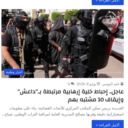
اخبار وطنية
خليد اليوسي
يوليو 6, 2026
0
عاجل.. إحباط خلية إرهابية مرتبطة بـ”داعش”
وإيقاف 10 مشتبه بهم
الجديدة بريس تمكن المكتب المركزي للأبحاث القضائية، بناء على معلومات
استخباراتية دقيقة وفرتها مصالح المديرية العامة لمراقبة ‏التراب الوطني، صباح…
أكمل القراءة »