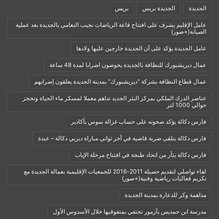
الجديدة
الجديدة بريس
بريس
عامل الإقليم يشرف على افتتاح قاعة الرياضات نجيب النعامي بالجديدة بعد عملية
الصيانة(+صور)
عامل الجديدة يؤكد على أن الجديدة خارجين عليها ولادها
عمال ديريشبورك للنظافة بالجديدة يخوضون اضرابا لمدة 48 ساعة
عمال قطاع النظافة بشركة "ديريشبورك" بمدينة الجديدة يعلقون إضرابهم
عناصر الدرك الملكي بمركز البئر الجديد تداهم معملا لمسكر ماء الحياة وتحجز
حوالي 1000 لتر
فارس دكالة يؤكد صحوته على حساب غزالة سوس بأكادير
فارس دكالة يتلقى ضربة قاضية في أخر ثواني مباراة ديربي دكالة – عبدة
فارس دكالة يثأر من اتحاد طنجة في افتتاح مرحلة الإياب
لقاء تواصلي لتقديم حصيلة 2011-2016 للجمعيات الإقليمية بعمالة الجديدة مع
تكريم فعاليات رياضية وفنية(+صور)
مداهمة وكر للدعارة بمدينة الجديدة
مدرسة ابن حمديس بآزمور تحتفي بمتفوقيها خلال الأسدوس الأول