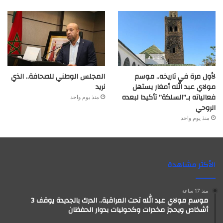
لأول مرة في تاريخه.. موسم
المجلس الوطني للصحافة.. الذي
مولاي عبد الله أمغار يستهل
نريد
فعالياته بـ”السلكة” تأكيدا لبعده
منذ يوم واحد
الروحي
منذ يوم واحد
الأكثر مشاهدة
منذ 17 ساعة
موسم مولاي عبد الله تحت المراقبة.. الدرك بالجديدة يوقف 3
أشخاص ويحجز مخدرات وكحوليات بدوار الحفظان