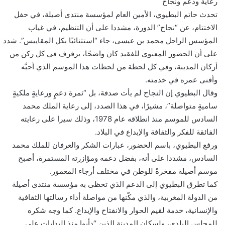
رعاية ودعم ونجاح
تحدث حاتم البطيوي، الأمين العام لمؤسسة منتدى أصيلة، في حفل
الاختتام، عن “نجاح” الدورة، مشددا على أن التنظيم، في غياب
المؤسس الراحل محمد بن عيسى، جاء “استثنائيًا بكل المقاييس”. شدد
على أن الحضور المعنوي للفقيد كان واضحًا، يرفرف في كل ركن من
أركان المدينة، وفي كل لحظة من لحظات هذا الموسم الذي أحبَّه
وأفنى عمره في خدمته.
وقال البطيوي إن النجاح لم يأت صدفة، بل “ثمرة دعمٍ ورعايةٍ ملكيةٍ
ساميةٍ متواصلة”، مشيرًا، في هذا الصدد، إلى رعاية الملك محمد
السادس للموسم منذ انطلاقه عام 1978، وذلك سيرا على رعايته
الفائقة للفكر والثقافة والإبداع في البلاد.
ورفع البطيوي، باسم الحضور، عبارات الشكر والعرفان للملك محمد
السادس، مشددا على أنه، بفضل دعمه ومؤازرته المستمرة، أصبح
موسم أصيلة مفخرةً للوطن في مختلف أرجاء المعمور.
كما تطرق البطيوي إلى الدعم الذي تحظى به مؤسسة منتدى أصيلة
من الدولة المغربية، والذي مكّنها من مواصلة أداء رسالتها الثقافية
والإنسانية، خدمة لقيم الحوار والانفتاح والإبداع. كما وجه شكره
للمجلس البلدي، ولسكان المدينة الذين “دأبوا منذ البدايات على