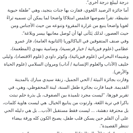
درجة ليبلغ درجة أخرى”.
أما جائزة الرصيد اللغوي، ففازت بها جنات بنجيد، وهي “طفلة حيوية
نشيطة، تقرأ نصوصها فتلمس امتلاكا واضحا لما يمكن أن نسميه ثراءً
لغويا واضحا ينبع من غزارة المقروء وتنوعه من حيث الأجناس ومن
حيث العصور، لذلك يَتَأتى لها أن تُوصل معانيها بيسر وبلاغة”.
وفي صنف المتفوقين في الباكالوريا (الثانوية العامة)، فاز عمرو
عظامي (علوم فيزيائية / خيار فرنسية)، وسامية بنهدي (المطعمة)،
وشيماء البحراني (علوم فيزيائية)، وكوثر داودي (علوم الاقتصاد)، وليلى
خليف (الآداب والعلوم الإنسانية / آداب) ومروان السلامي (علوم الحياة
والأرض).
وفازت بجائزة البيئة / الحي الجميل، زنقة سيدي مبارك بالمدينة
القديمة. فيما فازت بجائزة طفل السنة، لينة المحفوظي، وهي، في
تقرير فوزها، “ليست مجرد تلميذة بين الصفوف، بل بذرة حلم نبتت
باكرا في تربة اللغة، وارتوت من ينابيع الخيال. هي ليست هاوية كلمات،
بل محترفة دهشة، … ليست فقط مستقبل الأدب… بل هي دليله الحي
على أن القلم حين يسكن قلب طفل، يصبح الكون كله ورقة بيضاء
تنتظر القصيدة”.