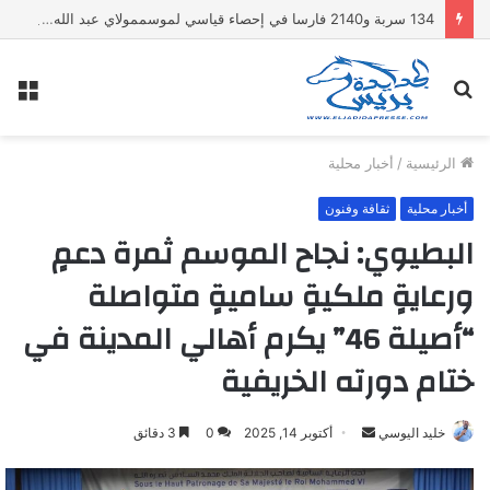
134 سربة و2140 فارسا في إحصاء قياسي لموسممولاي عبد الله أمغار
بحث
الق
عن
الرئيسية
/
أخبار محلية
أخبار محلية
ثقافة وفنون
البطيوي: نجاح الموسم ثمرة دعمٍ
ورعايةٍ ملكيةٍ ساميةٍ متواصلة
“أصيلة 46” يكرم أهالي المدينة في
ختام دورته الخريفية
خليد اليوسي
أ
أكتوبر 14, 2025
0
3 دقائق
ر
س