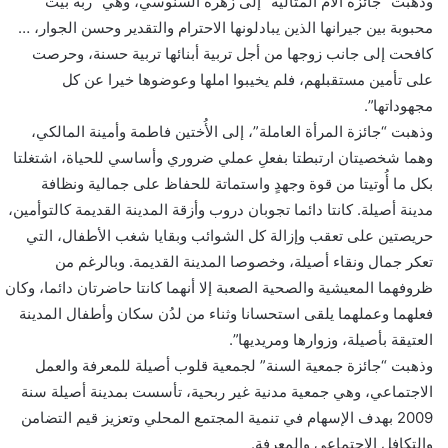
وذهبت “جائزة الأم المثالية” إلى زهرة السنوسي، وهي “ربة بيت
محبوبة بين جيرانها الذين يبادلونها الاحترام والتقدير وحسن الجوار، …
كافحت إلى جانب زوجها من أجل تربية أبنائها تربية حسنة، وحرصت
على تأمين مستقبلهم، فلم يخيبوا املها وعوضوها خيرا عن كل
مجهوداتها”.
وذهبت “جائزة المرأة العاملة”، إلى الأُختين فاطمة وأمينة المالكي،
وهما شخصيتان ارتبطتا بفعلِ عملي ضروري وأساسي للحياة، اشتغلتا
بكل ما أُوتيتا من قوة وجهدٍ واستماتة للحفاظ على جمالية ونظافة
مدينة أصيلة. كانتا دائما تجوبان دروب وأزقة المدينة القديمة كالتوأمين،
حريصتين على تعقب وإزالة كل الشوائب وبقايا شغب الأطفال، التي
تعكر جمال ونقاء أصيلة، وخصوصا المدينة القديمة. وبالرغم من
ظروفهما المعيشية والصحية الصعبة إلا أنهما كانتا حاضرتان دائما، وكان
فعلهما وعملهما يلقى استحسانا وثناء من لدُن سكان وأطفال المدينة
العتيقة بأصيلة، وزوارها ومريديها”.
وذهبت “جائزة جمعية السنة” لجمعية قلوب أصيلة للمعرفة والعمل
الاجتماعي، وهي جمعية مدنية غير ربحية، تأسست بمدينة أصيلة سنة
2009 بهدف الإسهام في تنمية المجتمع المحلي وتعزيز قيم التضامن
والتكافل الاجتماعي والمعرفة.