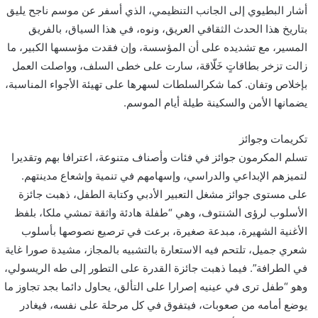
أشار البطيوي إلى الجانب التنظيمي، الذي أسفر عن موسم ناجح يليق
بتاريخ هذا الحدث الثقافي العريق، ونوه، في هذا السياق، بالفريق
المسير، مع تشديده على أن المؤسسة، وإن فقدت مؤسسها الكبير، ما
زالت تزخر بطاقاتٍ خَلّاقة، سارت على خطى السلف، وواصلت العمل
بإخلاص وتفان. كما شكرالسلطات لسهرها على تهيئة الأجواء المناسبة،
يضمانها الأمن والسكينة طيلة أيام الموسم.
تكريمات وجوائز
تسلم المكرمون جوائز في فئات وأصناف متنوعة، اعترافا بهم وتقديرا
لتميزهم الإبداعي والدراسي، وإسهامهم في تنمية وإشعاع مدينتهم.
على مستوى جوائز مشغل التعبير الأدبي وكتابة الطفل، ذهبت جائزة
الأسلوب لرؤى الشنتوف، وهي “طفلة هادئة واثقة تمشي ملكا، بلفظ
الأغنية الشهيرة، مبدعة صغيرة، برعت في ترصيع نصوصها بأسلوب
شعري جميل، تلتحم فيه الاستعارة بالتشبيه بالمجاز، مشيدة صورا غاية
في الطرافة”. فيما ذهبت جائزة القدرة على التطور إلى طه الريسولي،
وهو “طفل ترى في عينيه إصرارا على التألق، يحاول دائما بجد تجاوز ما
يوضع أمامه من صعوبات، فيتفوق في كل مرحلة على نفسه، فيغادر