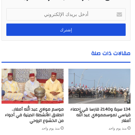
أ
د
خ
ل
ب
ر
ي
مقالات ذات صلة
د
ك
ا
ل
إ
ل
ك
ت
ر
134 سربة و2140 فارسا في إحصاء
موسم مولاي عبد الله أمغار..
و
قياسي لموسممولاي عبد الله
انطلاق الأنشطة الدينية في أجواء
ن
أمغار
من الخشوع الروحي
ي
منذ يوم واحد
منذ يوم واحد