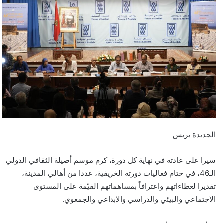
ل
ب
ر
ي
د
ا
إ
ل
ك
ت
ر
الجديدة بريس
و
ن
سيرا على عادته في نهاية كل دورة، كرم موسم أصيلة الثقافي الدولي
ي
الـ46، في ختام فعاليات دورته الخريفية، عددا من أهالي المدينة،
ا
تقديرا لعطاءاتهم واعترافاً بمساهماتهم القيّمة على المستوى
الاجتماعي والبيئي والدراسي والإبداعي والجمعوي.