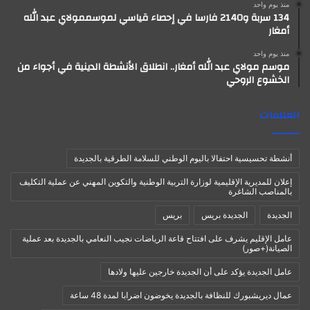
منذ يوم واحد
134 سربة و2140 فارسا في إحصاء قياسي لموسممولاي عبد الله
أمغار
منذ يوم واحد
موسم مولاي عبد الله أمغار.. انطلاق الأنشطة الدينية في أجواء من
الخشوع الروحي
العلامات
أنشطة تحسيسية احتفالا باليوم الوطني للسلامة الطرقية بالجديدة
إعلان للمديرية الإقليمية لوزارة التربية الوطنية والتكوين المهني عن عملية التكليف
بالمناصب الشاغرة
الجديدة
الجديدة بريس
بريس
عامل الإقليم يشرف على افتتاح قاعة الرياضات نجيب النعامي بالجديدة بعد عملية
الصيانة(+صور)
عامل الجديدة يؤكد على أن الجديدة خارجين عليها ولادها
عمال ديريشبورك للنظافة بالجديدة يخوضون اضرابا لمدة 48 ساعة