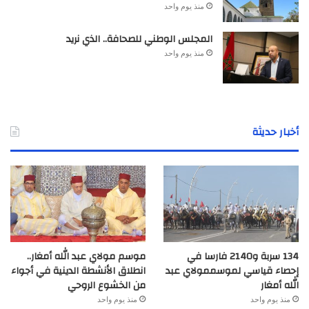
منذ يوم واحد
المجلس الوطني للصحافة.. الذي نريد
منذ يوم واحد
أخبار حديثة
134 سربة و2140 فارسا في
موسم مولاي عبد الله أمغار..
إحصاء قياسي لموسممولاي عبد
انطلاق الأنشطة الدينية في أجواء
الله أمغار
من الخشوع الروحي
منذ يوم واحد
منذ يوم واحد