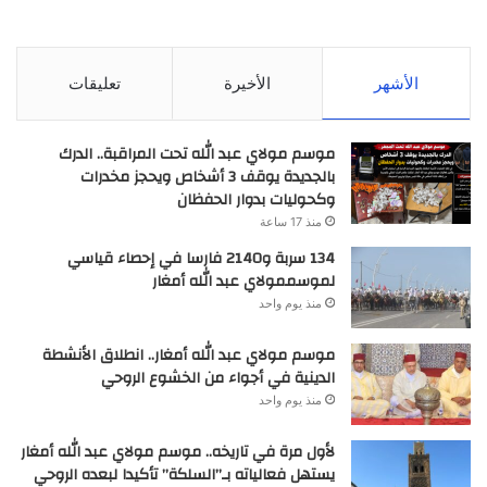
الأشهر
الأخيرة
تعليقات
موسم مولاي عبد الله تحت المراقبة.. الدرك
بالجديدة يوقف 3 أشخاص ويحجز مخدرات
وكحوليات بدوار الحفظان
منذ 17 ساعة
134 سربة و2140 فارسا في إحصاء قياسي
لموسممولاي عبد الله أمغار
منذ يوم واحد
موسم مولاي عبد الله أمغار.. انطلاق الأنشطة
الدينية في أجواء من الخشوع الروحي
منذ يوم واحد
لأول مرة في تاريخه.. موسم مولاي عبد الله أمغار
يستهل فعالياته بـ”السلكة” تأكيدا لبعده الروحي