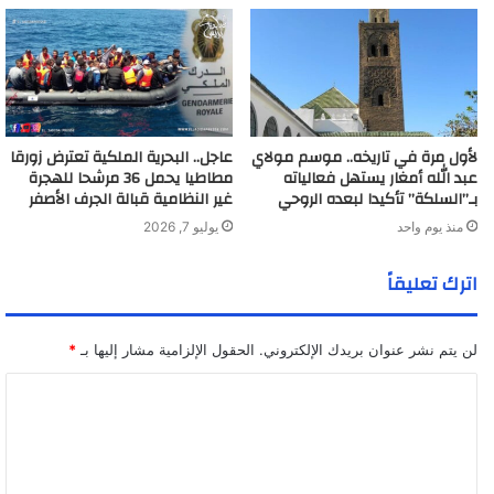
لأول مرة في تاريخه.. موسم مولاي
عاجل.. البحرية الملكية تعترض زورقا
عبد الله أمغار يستهل فعالياته
مطاطيا يحمل 36 مرشحا للهجرة
بـ”السلكة” تأكيدا لبعده الروحي
غير النظامية قبالة الجرف الأصفر
منذ يوم واحد
يوليو 7, 2026
اترك تعليقاً
لن يتم نشر عنوان بريدك الإلكتروني.
الحقول الإلزامية مشار إليها بـ
*
ا
ل
ت
ع