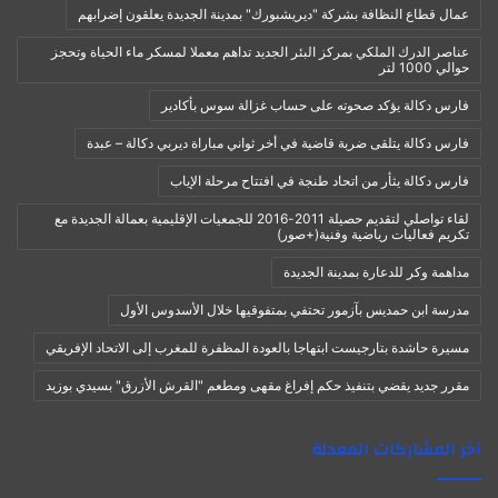
عمال قطاع النظافة بشركة "ديريشبورك" بمدينة الجديدة يعلقون إضرابهم
عناصر الدرك الملكي بمركز البئر الجديد تداهم معملا لمسكر ماء الحياة وتحجز
حوالي 1000 لتر
فارس دكالة يؤكد صحوته على حساب غزالة سوس بأكادير
فارس دكالة يتلقى ضربة قاضية في أخر ثواني مباراة ديربي دكالة – عبدة
فارس دكالة يثأر من اتحاد طنجة في افتتاح مرحلة الإياب
لقاء تواصلي لتقديم حصيلة 2011-2016 للجمعيات الإقليمية بعمالة الجديدة مع
تكريم فعاليات رياضية وفنية(+صور)
مداهمة وكر للدعارة بمدينة الجديدة
مدرسة ابن حمديس بآزمور تحتفي بمتفوقيها خلال الأسدوس الأول
مسيرة حاشدة بتارجيست ابتهاجا بالعودة المظفرة للمغرب إلى الاتحاد الإفريقي
مقرر جديد يقضي بتنفيذ حكم إفراغ مقهى ومطعم "القرش الأزرق" بسيدي بوزيد
آخر المشاركات المعدلة