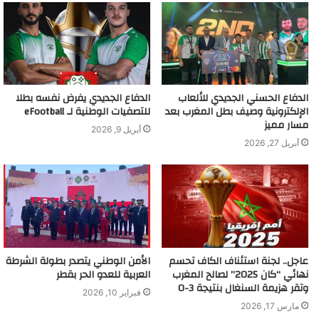
ا
ل
إ
ل
ك
ت
ر
الدفاع الحسني الجديدي للألعاب
الدفاع الجديدي يفرض نفسه بطلا
و
الإلكترونية وصيف بطل المغرب بعد
للتصفيات الوطنية لـ eFootball
ن
مسار مميز
أبريل 9, 2026
ي
أبريل 27, 2026
عاجل.. لجنة استئناف الكاف تحسم
الأمن الوطني يتصدر بطولة الشرطة
نهائي “كان 2025” لصالح المغرب
العربية للعدو الحر بقطر
وتقر هزيمة السنغال بنتيجة 3-0
فبراير 10, 2026
مارس 17, 2026