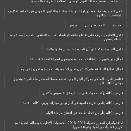
أنشطة تحسيسية احتفالا باليوم الوطني للسلامة الطرقية بالجديدة
إعلان للمديرية الإقليمية لوزارة التربية الوطنية والتكوين المهني عن عملية التكليف
بالمناصب الشاغرة
الجديدة
الجديدة بريس
بريس
عامل الإقليم يشرف على افتتاح قاعة الرياضات نجيب النعامي بالجديدة بعد عملية
الصيانة(+صور)
عامل الجديدة يؤكد على أن الجديدة خارجين عليها ولادها
عمال ديريشبورك للنظافة بالجديدة يخوضون اضرابا لمدة 48 ساعة
عمال قطاع النظافة بشركة "ديريشبورك" بمدينة الجديدة يعلقون إضرابهم
عناصر الدرك الملكي بمركز البئر الجديد تداهم معملا لمسكر ماء الحياة وتحجز
حوالي 1000 لتر
فارس دكالة يؤكد صحوته على حساب غزالة سوس بأكادير
فارس دكالة يتلقى ضربة قاضية في أخر ثواني مباراة ديربي دكالة – عبدة
فارس دكالة يثأر من اتحاد طنجة في افتتاح مرحلة الإياب
لقاء تواصلي لتقديم حصيلة 2011-2016 للجمعيات الإقليمية بعمالة الجديدة مع
تكريم فعاليات رياضية وفنية(+صور)