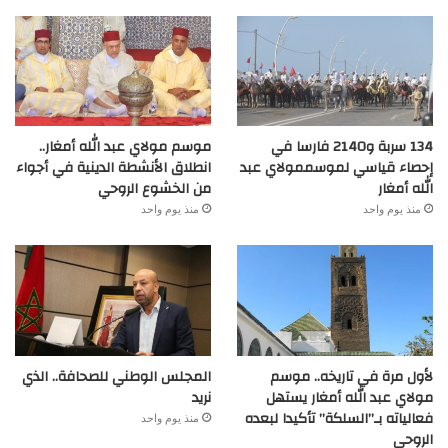
134 سربة و2140 فارسا في
موسم مولاي عبد الله أمغار..
إحصاء قياسي لموسممولاي عبد
انطلاق الأنشطة الدينية في أجواء
الله أمغار
من الخشوع الروحي
منذ يوم واحد
منذ يوم واحد
لأول مرة في تاريخه.. موسم
المجلس الوطني للصحافة.. الذي
مولاي عبد الله أمغار يستهل
نريد
فعالياته بـ”السلكة” تأكيدا لبعده
منذ يوم واحد
الروحي