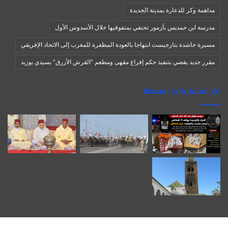
مداهمة وكر للدعارة بمدينة الجديدة
مدرسة ابن حمديس بآزمور تحتفي بمتفوقيها خلال الأسدوس الأول
مسيرة حاشدة بتارجيست ابتهاجا بالعودة المظفرة للمغرب إلى الاتحاد الإفريقي
مقرر جديد يقضي بتنفيذ حكم إفراغ مقهى ومطعم "القرش الأزرق" بسيدي بوزيد
آخر المشاركات المعدلة