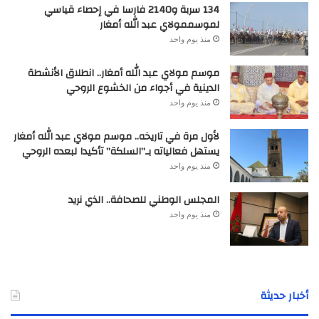
134 سربة و2140 فارسا في إحصاء قياسي
لموسممولاي عبد الله أمغار
منذ يوم واحد
موسم مولاي عبد الله أمغار.. انطلاق الأنشطة
الدينية في أجواء من الخشوع الروحي
منذ يوم واحد
لأول مرة في تاريخه.. موسم مولاي عبد الله أمغار
يستهل فعالياته بـ”السلكة” تأكيدا لبعده الروحي
منذ يوم واحد
المجلس الوطني للصحافة.. الذي نريد
منذ يوم واحد
أخبار حديثة