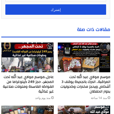
خ
ل
ب
ر
ي
مقالات ذات صلة
د
ك
ا
ل
إ
ل
ك
ت
ر
موسم مولاي عبد الله تحت
عاجل..موسم مولاي عبد الله تحت
و
المراقبة.. الدرك بالجديدة يوقف 3
المجهر.. حجز 249 كيلوغراما من
ن
أشخاص ويحجز مخدرات وكحوليات
الفواكه الفاسدة وملونات صناعية
ي
بدوار الحفظان
غير غذائية
منذ 14 ساعة
منذ يوم واحد