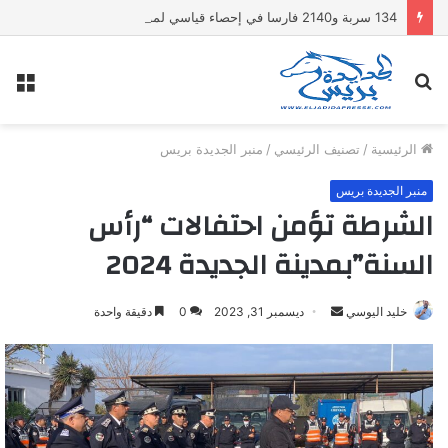
134 سربة و2140 فارسا في إحصاء قياسي لموسممولاي عبد الله أمغار
بحث
الق
عن
الرئيسية
/
تصنيف الرئيسي
/
منبر الجديدة بريس
منبر الجديدة بريس
الشرطة تؤمن احتفالات “رأس
السنة”بمدينة الجديدة 2024
خليد اليوسي
أ
ديسمبر 31, 2023
0
دقيقة واحدة
ر
س
ل
ب
ر