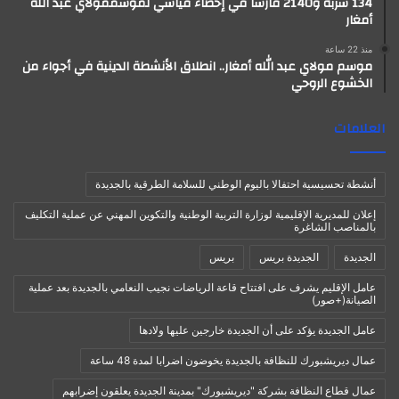
134 سربة و2140 فارسا في إحصاء قياسي لموسممولاي عبد الله
أمغار
منذ 22 ساعة
موسم مولاي عبد الله أمغار.. انطلاق الأنشطة الدينية في أجواء من
الخشوع الروحي
العلامات
أنشطة تحسيسية احتفالا باليوم الوطني للسلامة الطرقية بالجديدة
إعلان للمديرية الإقليمية لوزارة التربية الوطنية والتكوين المهني عن عملية التكليف
بالمناصب الشاغرة
الجديدة
الجديدة بريس
بريس
عامل الإقليم يشرف على افتتاح قاعة الرياضات نجيب النعامي بالجديدة بعد عملية
الصيانة(+صور)
عامل الجديدة يؤكد على أن الجديدة خارجين عليها ولادها
عمال ديريشبورك للنظافة بالجديدة يخوضون اضرابا لمدة 48 ساعة
عمال قطاع النظافة بشركة "ديريشبورك" بمدينة الجديدة يعلقون إضرابهم