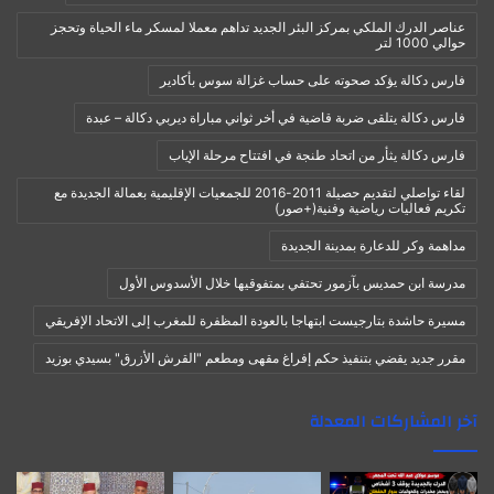
عناصر الدرك الملكي بمركز البئر الجديد تداهم معملا لمسكر ماء الحياة وتحجز
حوالي 1000 لتر
فارس دكالة يؤكد صحوته على حساب غزالة سوس بأكادير
فارس دكالة يتلقى ضربة قاضية في أخر ثواني مباراة ديربي دكالة – عبدة
فارس دكالة يثأر من اتحاد طنجة في افتتاح مرحلة الإياب
لقاء تواصلي لتقديم حصيلة 2011-2016 للجمعيات الإقليمية بعمالة الجديدة مع
تكريم فعاليات رياضية وفنية(+صور)
مداهمة وكر للدعارة بمدينة الجديدة
مدرسة ابن حمديس بآزمور تحتفي بمتفوقيها خلال الأسدوس الأول
مسيرة حاشدة بتارجيست ابتهاجا بالعودة المظفرة للمغرب إلى الاتحاد الإفريقي
مقرر جديد يقضي بتنفيذ حكم إفراغ مقهى ومطعم "القرش الأزرق" بسيدي بوزيد
آخر المشاركات المعدلة