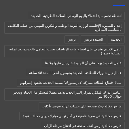
أنشطة تحسيسية احتفالا باليوم الوطني للسلامة الطرقية بالجديدة
إعلان للمديرية الإقليمية لوزارة التربية الوطنية والتكوين المهني عن عملية التكليف
بالمناصب الشاغرة
الجديدة
الجديدة بريس
بريس
عامل الإقليم يشرف على افتتاح قاعة الرياضات نجيب النعامي بالجديدة بعد عملية
الصيانة(+صور)
عامل الجديدة يؤكد على أن الجديدة خارجين عليها ولادها
عمال ديريشبورك للنظافة بالجديدة يخوضون اضرابا لمدة 48 ساعة
عمال قطاع النظافة بشركة "ديريشبورك" بمدينة الجديدة يعلقون إضرابهم
عناصر الدرك الملكي بمركز البئر الجديد تداهم معملا لمسكر ماء الحياة وتحجز
حوالي 1000 لتر
فارس دكالة يؤكد صحوته على حساب غزالة سوس بأكادير
فارس دكالة يتلقى ضربة قاضية في أخر ثواني مباراة ديربي دكالة – عبدة
فارس دكالة يثأر من اتحاد طنجة في افتتاح مرحلة الإياب