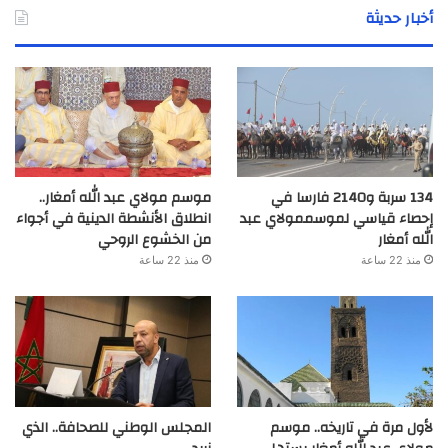
أخبار حديثة
134 سربة و2140 فارسا في
موسم مولاي عبد الله أمغار..
إحصاء قياسي لموسممولاي عبد
انطلاق الأنشطة الدينية في أجواء
الله أمغار
من الخشوع الروحي
منذ 22 ساعة
منذ 22 ساعة
لأول مرة في تاريخه.. موسم
المجلس الوطني للصحافة.. الذي