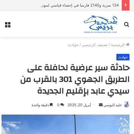
134 سربة و2140 فارسا في إحصاء قياسي لموسممولاي عبد الله أمغار
بحث
الق
عن
الرئيسية
/
تصنيف الرئيسي
/
حوادث
حوادث
حادثة سير عرضية لحافلة على
الطريق الجهوي 301 بالقرب من
سيدي عابد بإقليم الجديدة
خليد اليوسي
أ
أبريل 20, 2025
0
دقيقة واحدة
ر
س
ل
ب