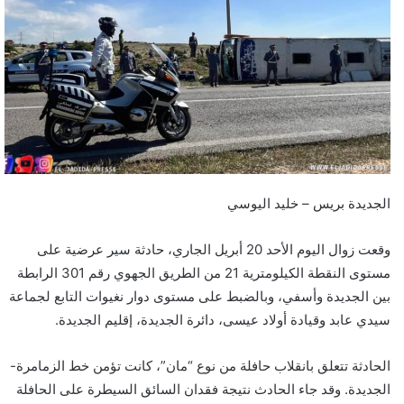
ر
ي
د
ا
إ
ل
ك
ت
ر
الجديدة بريس – خليد اليوسي
و
ن
وقعت زوال اليوم الأحد 20 أبريل الجاري، حادثة سير عرضية على
ي
مستوى النقطة الكيلومترية 21 من الطريق الجهوي رقم 301 الرابطة
ا
بين الجديدة وأسفي، وبالضبط على مستوى دوار نغيوات التابع لجماعة
سيدي عابد وقيادة أولاد عيسى، دائرة الجديدة، إقليم الجديدة.
الحادثة تتعلق بانقلاب حافلة من نوع “مان”، كانت تؤمن خط الزمامرة-
الجديدة. وقد جاء الحادث نتيجة فقدان السائق السيطرة على الحافلة