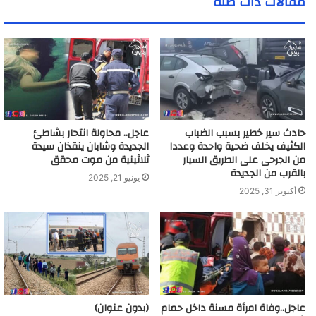
مقالات ذات صلة
د
ك
ا
ل
إ
ل
ك
ت
ر
حادث سير خطير بسبب الضباب
عاجل.. محاولة انتحار بشاطئ
و
الكثيف يخلف ضحية واحدة وعددا
الجديدة وشابان ينقذان سيدة
ن
من الجرحى على الطريق السيار
ثلاثينية من موت محقق
ي
بالقرب من الجديدة
يونيو 21, 2025
أكتوبر 31, 2025
عاجل..وفاة امرأة مسنة داخل حمام
(بدون عنوان)