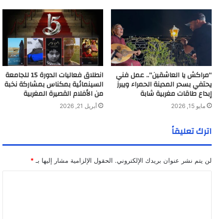
“مراكش يا العاشقين”.. عمل فني
انطلاق فعاليات الدورة 15 للجامعة
يحتفي بسحر المدينة الحمراء ويبرز
السينمائية بمكناس بمشاركة نخبة
إبداع طاقات مغربية شابة
من الأفلام القصيرة المغربية
مايو 15, 2026
أبريل 21, 2026
اترك تعليقاً
لن يتم نشر عنوان بريدك الإلكتروني.
الحقول الإلزامية مشار إليها بـ
*
ا
ل
ت