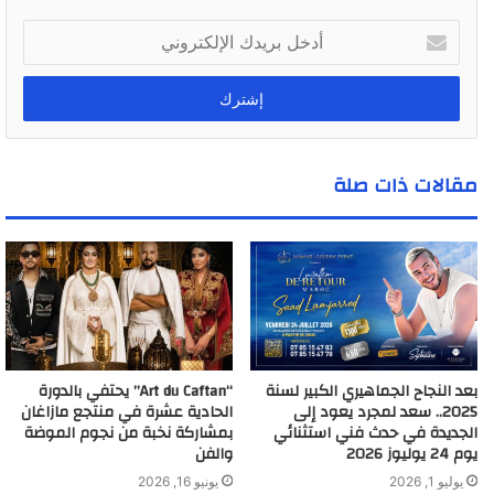
أ
د
خ
ل
ب
ر
ي
مقالات ذات صلة
د
ك
ا
ل
إ
ل
ك
ت
ر
بعد النجاح الجماهيري الكبير لسنة
“Art du Caftan” يحتفي بالدورة
و
2025.. سعد لمجرد يعود إلى
الحادية عشرة في منتجع مازاغان
ن
الجديدة في حدث فني استثنائي
بمشاركة نخبة من نجوم الموضة
ي
يوم 24 يوليوز 2026
والفن
يوليو 1, 2026
يونيو 16, 2026