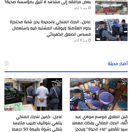
بعض مرافقه إلى مشاهد لا تليق بمؤسسة صحية؟
منذ 3 أيام
عاجل.. الدرك الملكي بالجديدة يحرر شابة محتجزة
بدوار العثامنة ويوقف المشتبه فيه باستعمال
مسدس الصعق الكهربائي
منذ 6 أيام
أخبار حديثة
قبل انطلاق موسم مولاي عبد
عاجل.. كمين للدرك الملكي
الله.. الدرك الملكي يفكك معملا
ينتهي بتوقيف طبيب متلبسا
سريا لتقطير “ماء الحياة” ويحجز
بتلقي رشوة بقيمة 50 درهما