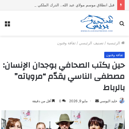
قبل انطلاق موسم مولاي عبد الله.. الدرك الملكي يفكك معملا سريا لتقطير “ماء الحياة” ويحجز 1500 لتر من المواد الكحولية
بحث
الق
عن
الرئيسية
/
تصنيف الرئيسي
/
ثقافة وفنون
ثقافة وفنون
حين يكتب الصحافي بوجدان الإنسان:
مصطفى الناسي يقدّم “مروياته”
بالرباط
خليد اليوسي
أ
مايو 9, 2026
0
أقل من دقيقة
ر
س
ل
ب