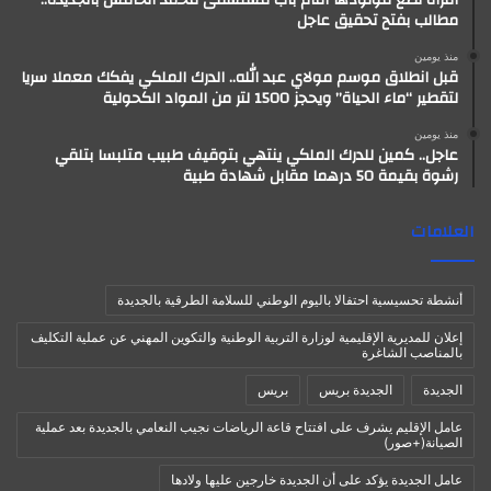
امرأة تضع مولودها أمام باب مستشفى محمد الخامس بالجديدة..
مطالب بفتح تحقيق عاجل
منذ يومين
قبل انطلاق موسم مولاي عبد الله.. الدرك الملكي يفكك معملا سريا
لتقطير “ماء الحياة” ويحجز 1500 لتر من المواد الكحولية
منذ يومين
عاجل.. كمين للدرك الملكي ينتهي بتوقيف طبيب متلبسا بتلقي
رشوة بقيمة 50 درهما مقابل شهادة طبية
العلامات
أنشطة تحسيسية احتفالا باليوم الوطني للسلامة الطرقية بالجديدة
إعلان للمديرية الإقليمية لوزارة التربية الوطنية والتكوين المهني عن عملية التكليف
بالمناصب الشاغرة
الجديدة
الجديدة بريس
بريس
عامل الإقليم يشرف على افتتاح قاعة الرياضات نجيب النعامي بالجديدة بعد عملية
الصيانة(+صور)
عامل الجديدة يؤكد على أن الجديدة خارجين عليها ولادها