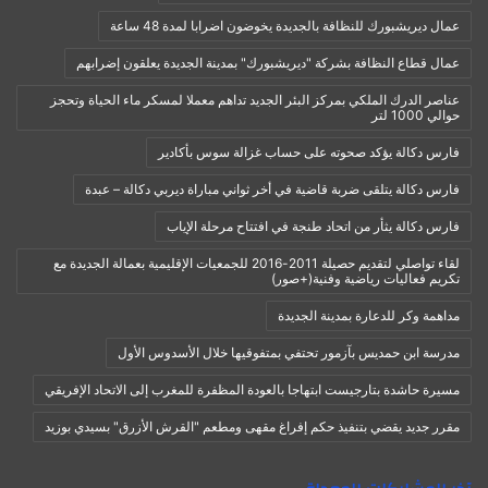
عمال ديريشبورك للنظافة بالجديدة يخوضون اضرابا لمدة 48 ساعة
عمال قطاع النظافة بشركة "ديريشبورك" بمدينة الجديدة يعلقون إضرابهم
عناصر الدرك الملكي بمركز البئر الجديد تداهم معملا لمسكر ماء الحياة وتحجز
حوالي 1000 لتر
فارس دكالة يؤكد صحوته على حساب غزالة سوس بأكادير
فارس دكالة يتلقى ضربة قاضية في أخر ثواني مباراة ديربي دكالة – عبدة
فارس دكالة يثأر من اتحاد طنجة في افتتاح مرحلة الإياب
لقاء تواصلي لتقديم حصيلة 2011-2016 للجمعيات الإقليمية بعمالة الجديدة مع
تكريم فعاليات رياضية وفنية(+صور)
مداهمة وكر للدعارة بمدينة الجديدة
مدرسة ابن حمديس بآزمور تحتفي بمتفوقيها خلال الأسدوس الأول
مسيرة حاشدة بتارجيست ابتهاجا بالعودة المظفرة للمغرب إلى الاتحاد الإفريقي
مقرر جديد يقضي بتنفيذ حكم إفراغ مقهى ومطعم "القرش الأزرق" بسيدي بوزيد