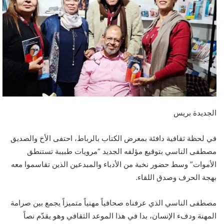
ر
ي
د
ا
إ
ل
ك
ت
ر
الجديدة بريس
و
ن
في لحظة ثقافية دافئة بمعرض الكتاب بالرباط، احتفى الأخ والصديق
ي
مصطفى الناسي بتوقيع مؤلفه الجديد “مرويات طبيبة تستنطق
ا
الأموات” وسط حضور نخبة من الأدباء والمبدعين الذين تقاسموا معه
بهجة الحرف وصدق اللقاء.
مصطفى الناسي الذي عرفناه صحافياً مهنياً متميزاً يجمع بين صرامة
المهنة ودفء الإنسان، بدا في هذا الموعد الثقافي وهو يقدّم نصاً