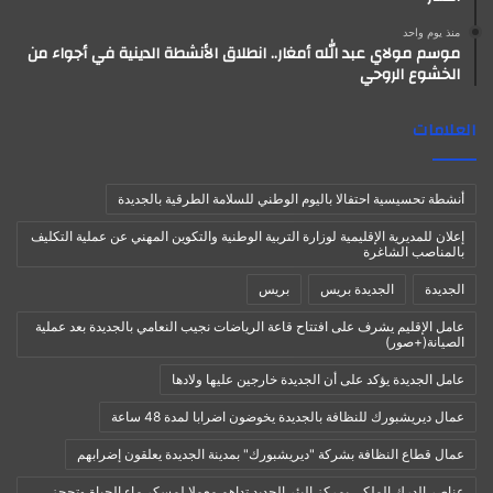
منذ يوم واحد
موسم مولاي عبد الله أمغار.. انطلاق الأنشطة الدينية في أجواء من
الخشوع الروحي
العلامات
أنشطة تحسيسية احتفالا باليوم الوطني للسلامة الطرقية بالجديدة
إعلان للمديرية الإقليمية لوزارة التربية الوطنية والتكوين المهني عن عملية التكليف
بالمناصب الشاغرة
الجديدة
الجديدة بريس
بريس
عامل الإقليم يشرف على افتتاح قاعة الرياضات نجيب النعامي بالجديدة بعد عملية
الصيانة(+صور)
عامل الجديدة يؤكد على أن الجديدة خارجين عليها ولادها
عمال ديريشبورك للنظافة بالجديدة يخوضون اضرابا لمدة 48 ساعة
عمال قطاع النظافة بشركة "ديريشبورك" بمدينة الجديدة يعلقون إضرابهم
عناصر الدرك الملكي بمركز البئر الجديد تداهم معملا لمسكر ماء الحياة وتحجز