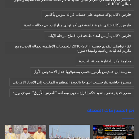
حوالي 1000 لتر
فارس دكالة يؤكد صحوته على حساب غزالة سوس بأكادير
فارس دكالة يتلقى ضربة قاضية في أخر ثواني مباراة ديربي دكالة – عبدة
فارس دكالة يثأر من اتحاد طنجة في افتتاح مرحلة الإياب
لقاء تواصلي لتقديم حصيلة 2011-2016 للجمعيات الإقليمية بعمالة الجديدة مع
تكريم فعاليات رياضية وفنية(+صور)
مداهمة وكر للدعارة بمدينة الجديدة
مدرسة ابن حمديس بآزمور تحتفي بمتفوقيها خلال الأسدوس الأول
مسيرة حاشدة بتارجيست ابتهاجا بالعودة المظفرة للمغرب إلى الاتحاد الإفريقي
مقرر جديد يقضي بتنفيذ حكم إفراغ مقهى ومطعم "القرش الأزرق" بسيدي بوزيد
آخر المشاركات المعدلة