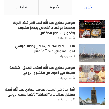
الأشهر
الأخيرة
تعليقات
موسم مولاي عبد الله تحت المراقبة.. الدرك
بالجديدة يوقف 3 أشخاص ويحجز مخدرات
وكحوليات بدوار الحفظان
منذ 18 ساعة
134 سربة و2140 فارسا في إحصاء قياسي
لموسممولاي عبد الله أمغار
منذ يوم واحد
موسم مولاي عبد الله أمغار.. انطلاق الأنشطة
الدينية في أجواء من الخشوع الروحي
منذ يوم واحد
لأول مرة في تاريخه.. موسم مولاي عبد الله أمغار
يستهل فعالياته بـ”السلكة” تأكيدا لبعده الروحي
منذ يوم واحد