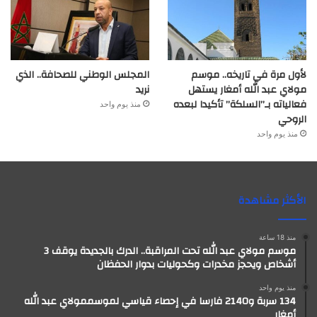
لأول مرة في تاريخه.. موسم
المجلس الوطني للصحافة.. الذي
مولاي عبد الله أمغار يستهل
نريد
فعالياته بـ”السلكة” تأكيدا لبعده
منذ يوم واحد
الروحي
منذ يوم واحد
الأكثر مشاهدة
منذ 18 ساعة
موسم مولاي عبد الله تحت المراقبة.. الدرك بالجديدة يوقف 3
أشخاص ويحجز مخدرات وكحوليات بدوار الحفظان
منذ يوم واحد
134 سربة و2140 فارسا في إحصاء قياسي لموسممولاي عبد الله
أمغار