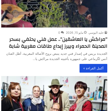
خليد اليوسي
مايو 15, 2026
0
“مراكش يا العاشقين”.. عمل فني يحتفي بسحر
المدينة الحمراء ويبرز إبداع طاقات مغربية شابة
الجديدة بريس في إصدار فني جديد ينبض بروح الأصالة المغربية، أطل الفنان
أنس لگرماعي على جمهوره بأغنيته الجديدة مراكش يا…
أكمل القراءة »